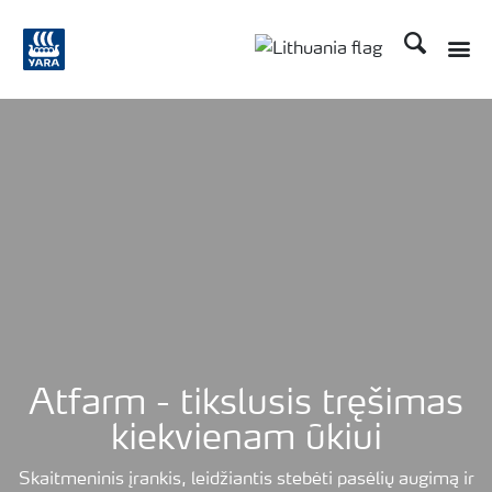
Ieškoti
Toggle
Toggle country langu
Atfarm - tikslusis tręšimas
kiekvienam ūkiui
Skaitmeninis įrankis, leidžiantis stebėti pasėlių augimą ir