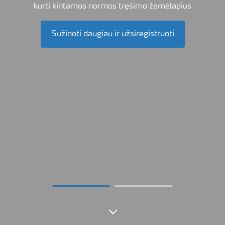
kurti kintamos normos tręšimo žemėlapius
Sužinoti daugiau ir užsiregistruoti