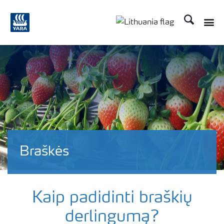
Ieškoti
Braškės
Kaip padidinti braškių
derlingumą?