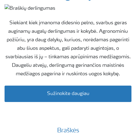
Siekiant kiek įmanoma didesnio pelno, svarbus geras
auginamų augalų derlingumas ir kokybė. Agronominiu
požiūriu, yra daug dalykų, kuriuos, norėdamas pagerinti
abu šiuos aspektus, gali padaryti augintojas, o
svarbiausias iš jų – tinkamas aprūpinimas medžiagomis.
Daugeliu atvejų, derlingumą gerinančios maistinės
medžiagos pagerina ir nuskintos uogos kokybę.
Sužinokite daugiau
Braškės
Braškių tręšimo technologija