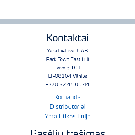
Kontaktai
Yara Lietuva, UAB
Park Town East Hill
Lvivo g.101
LT-08104 Vilnius
+370 52 44 00 44
Komanda
Distributoriai
Yara Etikos linija
Pasėlių tręšimas