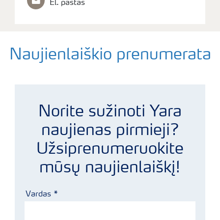
El. paštas
Naujienlaiškio prenumerata
yara
Norite sužinoti Yara
naujienas pirmieji?
Užsiprenumeruokite
mūsų naujienlaiškį!
Vardas