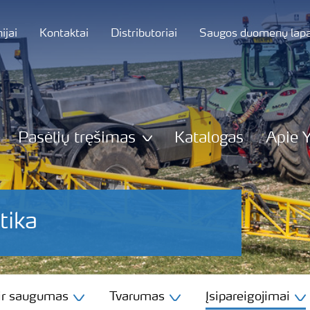
jai
Kontaktai
Distributoriai
Saugos duomenų lapa
Pasėlių tręšimas
Katalogas
Apie 
itika
 ir saugumas
Tvarumas
Įsipareigojimai