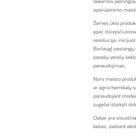
laikomos pelningia
apsirūpinimo maisto
Žemės ūkio produkc
ypač išsivysčiusios
revoliucija, inici
Borlaug) pastangų d
pasėlių veislių sėk
panaudojimas.
Nors maisto produk
ar agrochemikalų su
panaudojant modern
sugeba išlaikyti did
Dabar yra visuotina
kelias, siekiant e