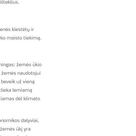
išteklius.
enės klestėtų ir
eiko maisto tiekimą.
mingas: žemės ūkio
s žemės naudotojui
beveik už vieną
atlieka lemiamą
džiamas dėl klimato
onomikos dalyviai,
į žemės ūkį yra