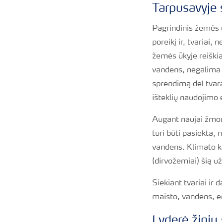
Tarpusavyje 
Pagrindinis žemės 
poreikį ir, tvariai
žemės ūkyje reiškia
vandens, negalima v
sprendimą dėl tvara
išteklių naudojimo
Augant naujai žmon
turi būti pasiekta,
vandens. Klimato ka
(dirvožemiai) šią u
Siekiant tvariai ir 
maisto, vandens, ene
Lyderė žinių 