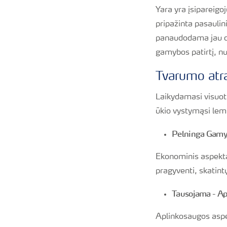
Yara yra įsipareigo
pripažinta pasaulin
panaudodama jau d
gamybos patirtį, n
Tvarumo at
Laikydamasi visuoti
ūkio vystymąsi lemi
Pelninga Gam
Ekonominis aspektas
pragyventi, skatint
Tausojama - Ap
Aplinkosaugos aspek