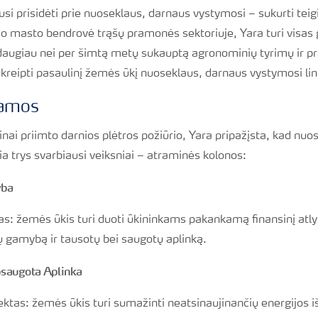
jusi prisidėti prie nuoseklaus, darnaus vystymosi – sukurti tei
io masto bendrovė trąšų pramonės sektoriuje, Yara turi visas
augiau nei per šimtą metų sukauptą agronominių tyrimų ir 
ukreipti pasaulinį žemės ūkį nuoseklaus, darnaus vystymosi li
ramos
nai priimto darnios plėtros požiūrio, Yara pripažįsta, kad nu
a trys svarbiausi veiksniai – atraminės kolonos:
yba
: žemės ūkis turi duoti ūkininkams pakankamą finansinį atlyg
ų gamybą ir tausotų bei saugotų aplinką.
saugota Aplinka
tas: žemės ūkis turi sumažinti neatsinaujinančių energijos iš