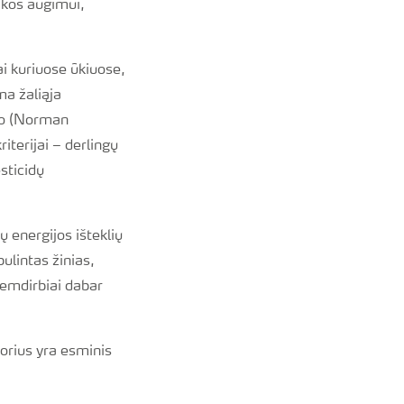
ikos augimui,
i kuriuose ūkiuose,
ma žaliąja
ogo (Norman
iterijai – derlingų
sticidų
 energijos išteklių
ulintas žinias,
emdirbiai dabar
torius yra esminis