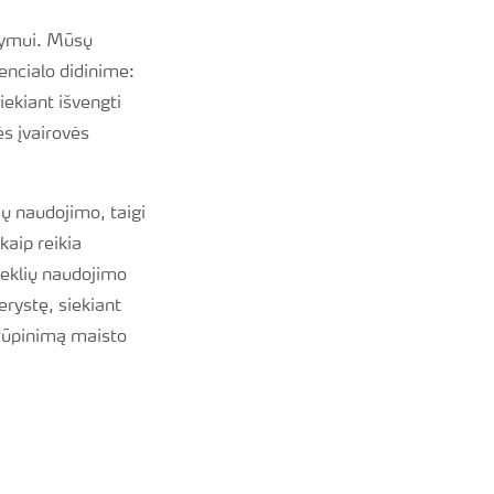
stymui. Mūsų
encialo didinime:
ekiant išvengti
ės įvairovės
ų naudojimo, taigi
aip reikia
teklių naudojimo
erystę, siekiant
prūpinimą maisto