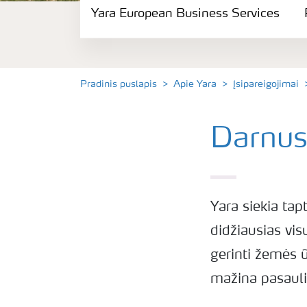
Yara European Business Services
Politika ir saugumas
Tvarumas
Pradinis puslapis
Apie Yara
Įsipareigojimai
Įsipareigojimai
Darnus
Karjera
Yara European Business Services
Yara siekia tap
didžiausias vis
Parama Mamų Unijai
gerinti žemės ū
mažina pasaulin