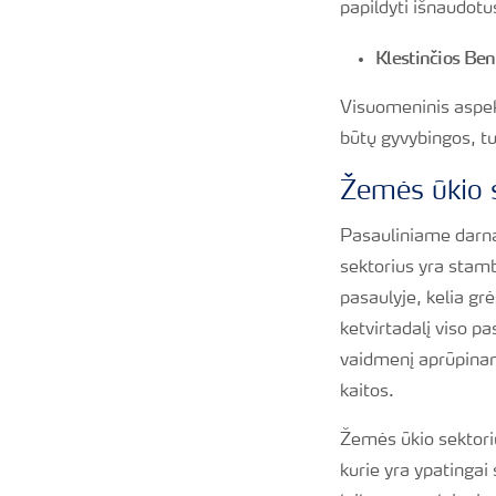
papildyti išnaudotus
Klestinčios B
Visuomeninis aspekt
būtų gyvybingos, tur
Žemės ūkio 
Pasauliniame darna
sektorius yra stam
pasaulyje, kelia g
ketvirtadalį viso p
vaidmenį aprūpinant
kaitos.
Žemės ūkio sektoriu
kurie yra ypatingai 