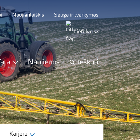
i
Naujienlaiškis
Sauga ir tvarkymas
Lietuva
Yara
Naujienos
Ieškoti
Karjera