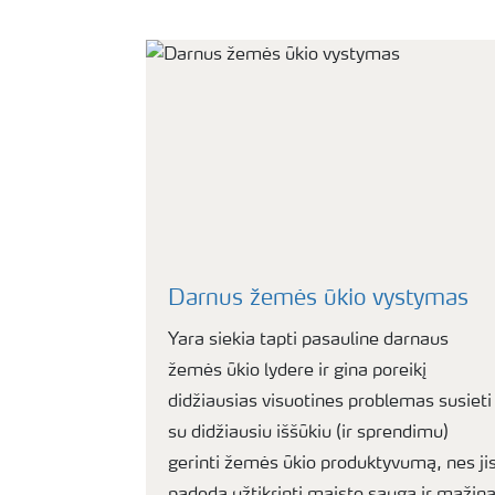
Darnus žemės ūkio vystymas
Yara siekia tapti pasauline darnaus
žemės ūkio lydere ir gina poreikį
didžiausias visuotines problemas susieti
su didžiausiu iššūkiu (ir sprendimu)
gerinti žemės ūkio produktyvumą, nes ji