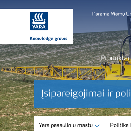
Parama Mamų Uni
Produktai
Įsipareigojimai ir pol
Yara pasauliniu mastu
Yara pasauliniu mastu
Politika