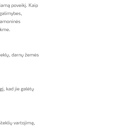
giamą poveikį. Kaip
 galimybes,
pramoninės
nkme.
oseklų, darnų žemės
į, kad jie galėtų
teklių vartojimą,