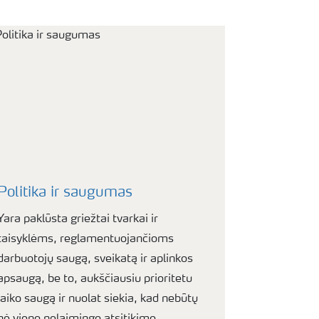
Politika ir saugumas
Yara paklūsta griežtai tvarkai ir
taisyklėms, reglamentuojančioms
darbuotojų saugą, sveikatą ir aplinkos
apsaugą, be to, aukščiausiu prioritetu
laiko saugą ir nuolat siekia, kad nebūtų