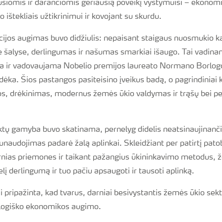
usiomis ir darančiomis geriausią poveikį vystymuisi – ekonom
 ištekliais užtikrinimui ir kovojant su skurdu.
ijos augimas buvo didžiulis: nepaisant staigaus nuosmukio ka
e šalyse, derlingumas ir našumas smarkiai išaugo. Tai vadina
juota ir vadovaujama Nobelio premijos laureato Normano Borl
ėka. Šios pastangos pasiteisino įveikus badą, o pagrindiniai kr
los, drėkinimas, modernus žemės ūkio valdymas ir trąšų bei pe
tų gamyba buvo skatinama, pernelyg didelis neatsinaujinančių
naudojimas padarė žalą aplinkai. Skleidžiant per patirtį patob
ias priemones ir taikant pažangius ūkininkavimo metodus, ž
elį derlingumą ir tuo pačiu apsaugoti ir tausoti aplinką.
i pripažinta, kad tvarus, darniai besivystantis žemės ūkio sek
kologiško ekonomikos augimo.