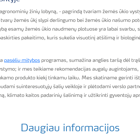
 agronominių žinių lobyną, - pagrindą tvariam žemės ūkio vy
 į tvarų žemės ūkį slypi derlingumo bei žemės ūkio našumo pot
ybą esamų žemės ūkio naudmenų plotuose yra labai svarbu, si
kirties pakeitimo, kuris sukelia visuotinį atšilimą ir biologin
na
pasėlių mitybos
programas, sumažina anglies taršą dėl trąš
vystymo; ir mes teikiame rekomendacijas augalų augintojams, k
inkamo produkto kiekį tinkamu laiku. Mes skatiname gerinti iš
dami suinteresuotųjų šalių veikloje ir plėtodami verslo partn
ą, klimato kaitos padarinių šalinimą ir užtikrinti gyventojų a
Daugiau informacijos