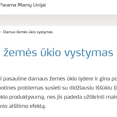
Parama Mamų Unijai
Darnus žemės ūkio vystymas
 žemės ūkio vystymas
ti pasauline darnaus žemės ūkio lydere ir gina po
uotines problemas susieti su didžiausiu iššūkiu (
kio produktyvumą, nes jis padeda užtikrinti mais
io atšilimo efektą.