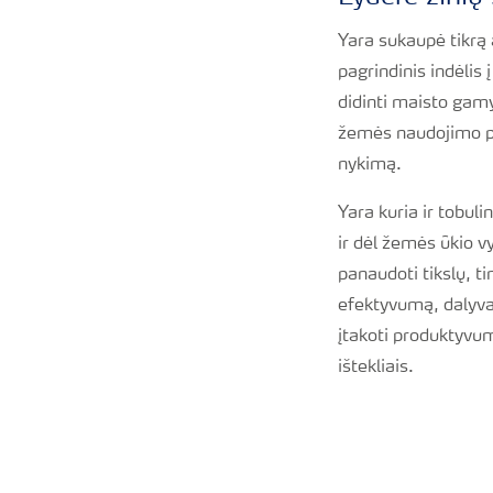
Yara sukaupė tikrą
pagrindinis indėlis
didinti maisto gam
žemės naudojimo pas
nykimą.
Yara kuria ir tobuli
ir dėl žemės ūkio 
panaudoti tikslų, t
efektyvumą, dalyvau
įtakoti produktyvum
ištekliais.