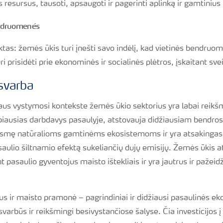
 resursus, tausoti, apsaugoti ir pagerinti aplinką ir gamtinius 
endruomenės
as: žemės ūkis turi įnešti savo indėlį, kad vietinės bendruom
i prisidėti prie ekonominės ir socialinės plėtros, įskaitant sv
svarba
us vystymosi kontekste žemės ūkio sektorius yra labai reikš
biausias darbdavys pasaulyje, atstovauja didžiausiam bendro
rėsmę natūralioms gamtinėms ekosistemoms ir yra atsakingas 
asaulio šiltnamio efektą sukeliančių dujų emisijų. Žemės ūkis 
 pasaulio gyventojus maisto ištekliais ir yra jautrus ir pažei
s ir maisto pramonė – pagrindiniai ir didžiausi pasaulinės ek
svarbūs ir reikšmingi besivystančiose šalyse. Čia investicijos 