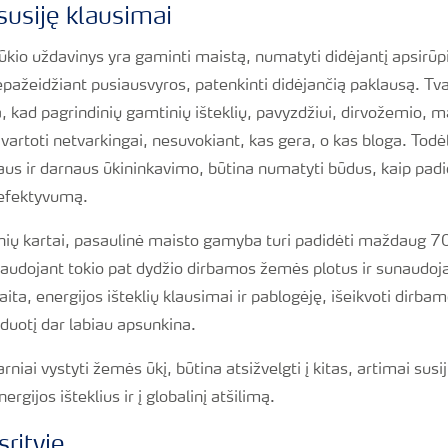
susiję klausimai
ūkio uždavinys yra gaminti maistą, numatyti didėjantį apsirū
, nepažeidžiant pusiausvyros, patenkinti didėjančią paklausą. T
, kad pagrindinių gamtinių išteklių, pavyzdžiui, dirvožemio, 
artoti netvarkingai, nesuvokiant, kas gera, o kas bloga. Todė
us ir darnaus ūkininkavimo, būtina numatyti būdus, kaip padi
 efektyvumą.
ių kartai, pasaulinė maisto gamyba turi padidėti maždaug 70 
 naudojant tokio pat dydžio dirbamos žemės plotus ir sunaudo
ita, energijos išteklių klausimai ir pablogėję, išeikvoti dirba
žduotį dar labiau apsunkina.
darniai vystyti žemės ūkį, būtina atsižvelgti į kitas, artimai su
rgijos išteklius ir į globalinį atšilimą.
srityje