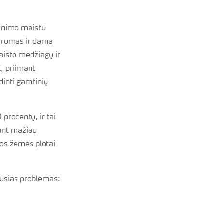
pinimo maistu
varumas ir darna
maisto medžiagų ir
l, priimant
dinti gamtinių
procentų, ir tai
jant mažiau
mos žemės plotai
sijusias problemas: