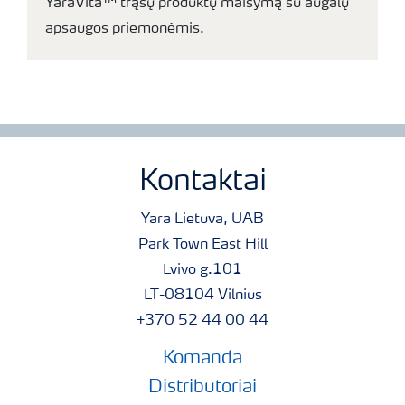
YaraVita™ trąšų produktų maišymą su augalų
apsaugos priemonėmis.
Kontaktai
Yara Lietuva, UAB
Park Town East Hill
Lvivo g.101
LT-08104 Vilnius
+370 52 44 00 44
Komanda
Distributoriai