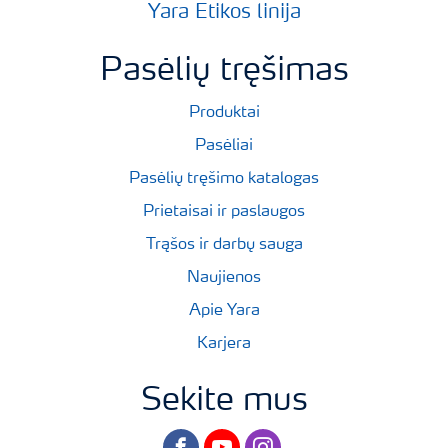
Yara Etikos linija
Pasėlių tręšimas
Produktai
Pasėliai
Pasėlių tręšimo katalogas
Prietaisai ir paslaugos
Trąšos ir darbų sauga
Naujienos
Apie Yara
Karjera
Sekite mus
facebook
youtube
instagram