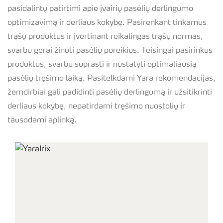
pasidalintų patirtimi apie įvairių pasėlių derlingumo
optimizavimą ir derliaus kokybę. Pasirenkant tinkamus
trąšų produktus ir įvertinant reikalingas trąšų normas,
svarbu gerai žinoti pasėlių poreikius. Teisingai pasirinkus
produktus, svarbu suprasti ir nustatyti optimaliausią
pasėlių tręšimo laiką. Pasitelkdami Yara rekomendacijas,
žemdirbiai gali padidinti pasėlių derlingumą ir užsitikrinti
derliaus kokybę, nepatirdami tręšimo nuostolių ir
tausodami aplinką.