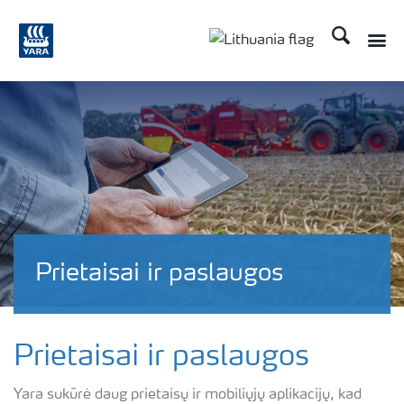
Ieškoti
Prietaisai ir paslaugos
Prietaisai ir paslaugos
Yara sukūrė daug prietaisų ir mobiliųjų aplikacijų, kad