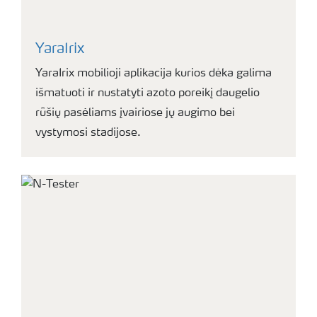
YaraIrix
YaraIrix mobilioji aplikacija kurios dėka galima
išmatuoti ir nustatyti azoto poreikį daugelio
rūšių pasėliams įvairiose jų augimo bei
vystymosi stadijose.