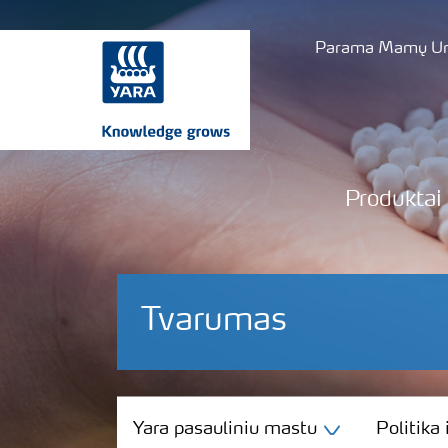
Parama Mamų Uni
Produktai
Tvarumas
Yara pasauliniu mastu
Yara pasauliniu mastu
Politika