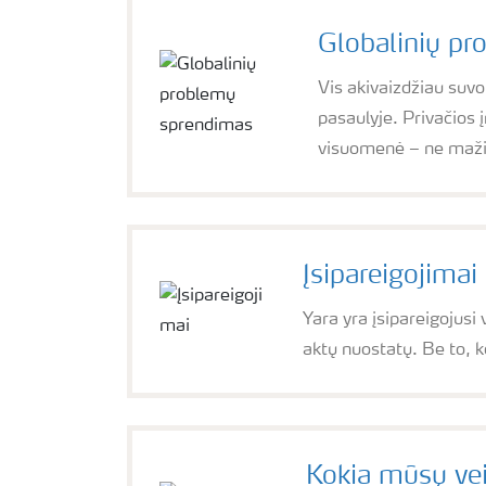
Globalinių p
Vis akivaizdžiau suv
pasaulyje. Privačios 
visuomenė – ne maži
Įsipareigojimai
Yara yra įsipareigojusi 
aktų nuostatų. Be to, k
Kokia mūsų vei