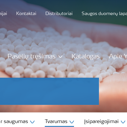
jai
Kontaktai
Distributoriai
Saugos duomenų lapa
Pasėlių tręšimas
Katalogas
Apie 
 ir saugumas
Tvarumas
Įsipareigojimai