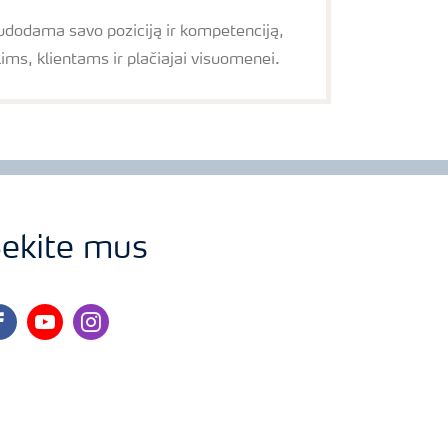
audodama savo poziciją ir kompetenciją,
ms, klientams ir plačiajai visuomenei.
ekite mus
cebook
youtube
instagram