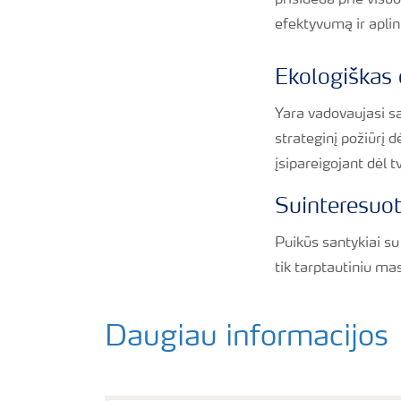
prisideda prie visu
efektyvumą ir apli
Ekologiškas
Yara vadovaujasi sa
strateginį požiūrį d
įsipareigojant dėl
Suinteresuot
Puikūs santykiai su
tik tarptautiniu m
Daugiau informacijos