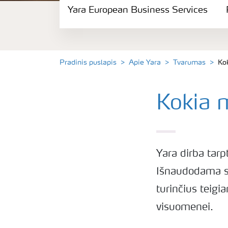
Yara European Business Services
Politika ir saugumas
Tvarumas
Pradinis puslapis
Apie Yara
Tvarumas
Kok
Įsipareigojimai
Kokia m
Karjera
Yara European Business Services
Yara dirba tarp
Išnaudodama sa
Parama Mamų Unijai
turinčius teigi
visuomenei.