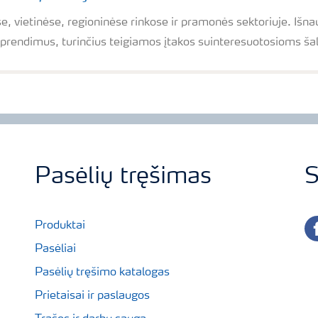
se, vietinėse, regioninėse rinkose ir pramonės sektoriuje. Išn
rendimus, turinčius teigiamos įtakos suinteresuotosioms šali
Pasėlių tręšimas
S
fa
Produktai
Pasėliai
Pasėlių tręšimo katalogas
Prietaisai ir paslaugos