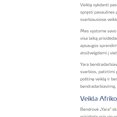
Veiklą vykdanti pas
spręsti pasaulines 
svarbiausiose veikl
Mes vystome savo v
visa laiką prisidė
apsaugos sprendimus
atsižvelgdami į viet
Yara bendradarbiavim
svarbios, patirtimi
politinę veiklą ir 
bendradarbiavimą, i
Veikla Afriko
Bendrovė „Yara“ ska