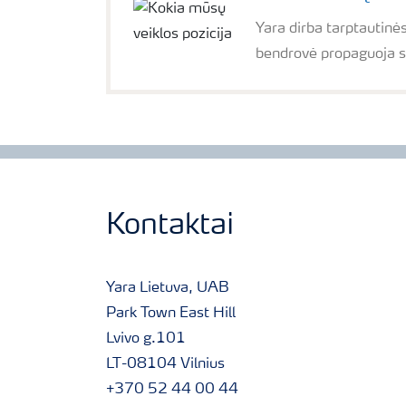
Yara dirba tarptautinė
bendrovė propaguoja sp
Kontaktai
Yara Lietuva, UAB
Park Town East Hill
Lvivo g.101
LT-08104 Vilnius
+370 52 44 00 44