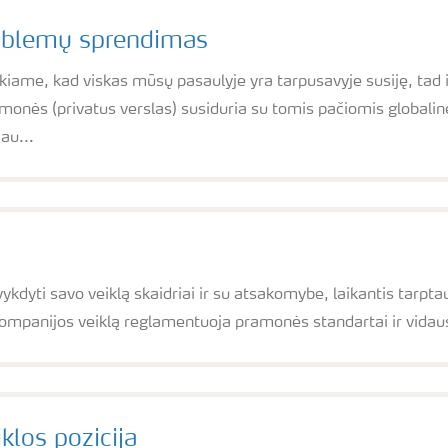
roblemų sprendimas
okiame, kad viskas mūsų pasaulyje yra tarpusavyje susiję, tad
įmonės (privatus verslas) susiduria su tomis pačiomis globalin
au...
vykdyti savo veiklą skaidriai ir su atsakomybe, laikantis tarpta
ompanijos veiklą reglamentuoja pramonės standartai ir vidaus g
klos pozicija