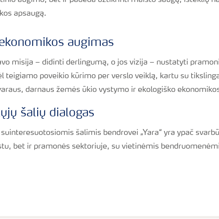
otinio augimo, bet ir padeda užtikrinti maisto saugą, išteklių 
nkos apsaugą.
 ekonomikos augimas
vo misija – didinti derlingumą, o jos vizija – nustatyti pramon
ėl teigiamo poveikio kūrimo per verslo veiklą, kartu su tiksling
 tvaraus, darnaus žemės ūkio vystymo ir ekologiško ekonomiko
ųjų šalių dialogas
 suinteresuotosiomis šalimis bendrovei „Yara“ yra ypač svarbūs
astu, bet ir pramonės sektoriuje, su vietinėmis bendruomenėm