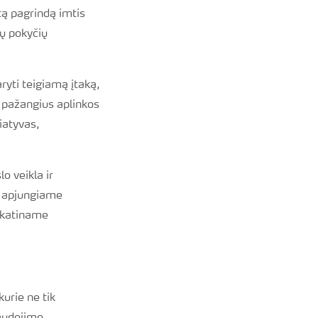
tą pagrindą imtis
mų pokyčių
yti teigiamą įtaką,
 pažangius aplinkos
iatyvas,
o veikla ir
es apjungiame
 skatiname
urie ne tik