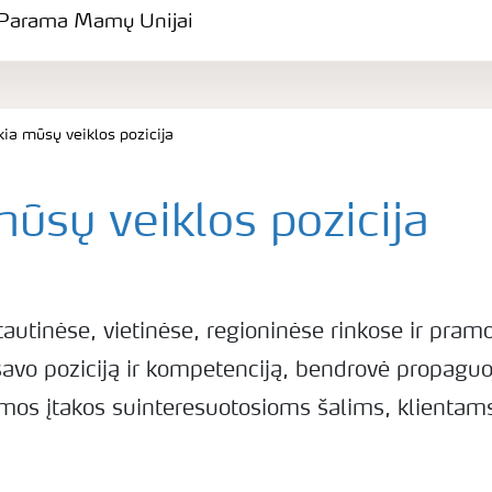
Parama Mamų Unijai
ia mūsų veiklos pozicija
ūsų veiklos pozicija
tautinėse, vietinėse, regioninėse rinkose ir pram
vo poziciją ir kompetenciją, bendrovė propagu
amos įtakos suinteresuotosioms šalims, klientams 