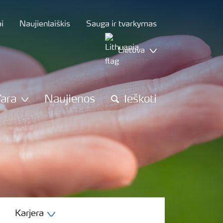
i
Naujienlaiškis
Sauga ir tvarkymas
Lietuva
Yara
Naujienos
Ieškoti
Karjera