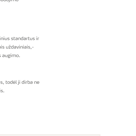
naudojimo
inius standartus ir
ais uždaviniais,-
s augimo.
, todėl ji dirba ne
is.