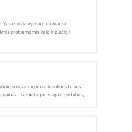
 ir Yara veikla vykdoma tokiame
ėmis problemomis kaip ir plačioji
utinių susitarimų ir nacionalinės teisės
airės – tame tarpe, vizija ir vertybės,...