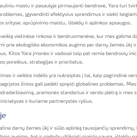
auliniu mastu ir pasaulyje pirmaujanti bendrovė, Yara turi tvir
problemas, įgyvendinti efektyvius sprendimus ir siekti teigia
os srityse: aprūpinimo maistu, išteklių ir aplinkos apsaugos.
eiklą vietinėse rinkose ir bendruomenėse, kur mes galime dar
dami prie ekologiško ekonomikos augimo per darnų žemės ūkį ir
. Kitos Yara įmonės ir vadovai taip pat remia bendrovių inic
os poreikius, strategijas ir prioritetus.
as ir veiklos indėlis yra nukreiptas į tai, kaip pagrindinė versl
 pagrįstos žinios gali padėti spręsti globalines problemas. M
bendradarbiavimą, pramonės standartus ir verslo plėtrą ir mes
niciatyvas ir kuriame partnerystės ryšius.
je
tina darnų žemės ūkį ir siūlo aplinką tausojančių sprendimų, k