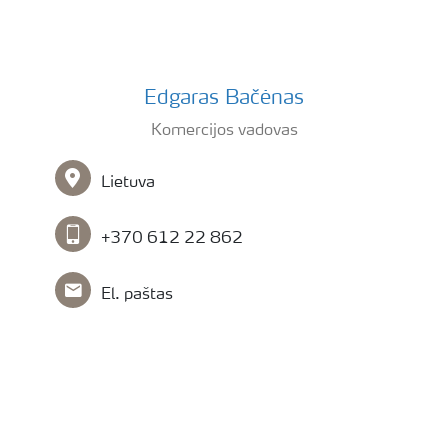
Edgaras Bacenas
Edgaras Bačėnas
Komercijos vadovas
Lietuva
+370 612 22 862
El. paštas