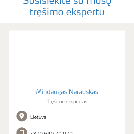
Susisiekite su mūsų
tręšimo ekspertu
Mindaugas Narauskas
Tręšimo ekspertas
Lietuva