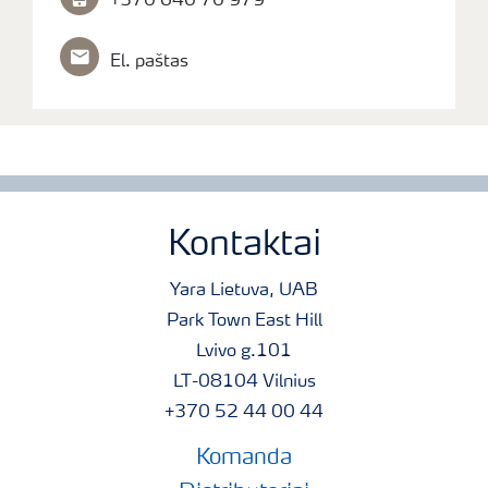
+370 640 70 979
El. paštas
Kontaktai
Yara Lietuva, UAB
Park Town East Hill
Lvivo g.101
LT-08104 Vilnius
+370 52 44 00 44
Komanda