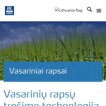
Ieškoti
Vasariniai rapsai
Vasarinių rapsų