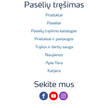
Pasėlių tręšimas
Produktai
Pasėliai
Pasėlių tręšimo katalogas
Prietaisai ir paslaugos
Trąšos ir darbų sauga
Naujienos
Apie Yara
Karjera
Sekite mus
facebook
youtube
instagram