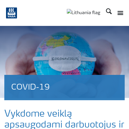
Ieškoti
Toggle
Toggle country langu
COVID-19
Vykdome veiklą
apsaugodami darbuotojus ir