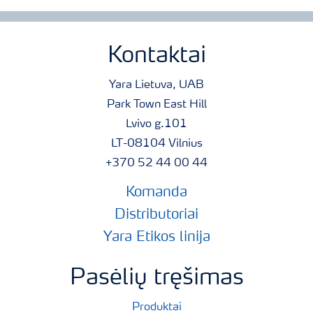
Kontaktai
Yara Lietuva, UAB
Park Town East Hill
Lvivo g.101
LT-08104 Vilnius
+370 52 44 00 44
Komanda
Distributoriai
Yara Etikos linija
Pasėlių tręšimas
Produktai