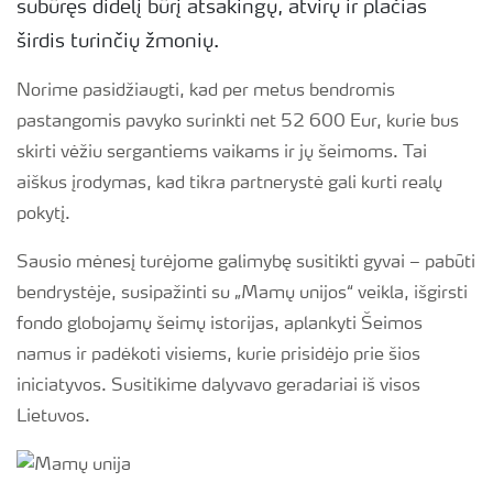
subūręs didelį būrį atsakingų, atvirų ir plačias
širdis turinčių žmonių.
Norime pasidžiaugti, kad per metus bendromis
pastangomis pavyko surinkti net 52 600 Eur, kurie bus
skirti vėžiu sergantiems vaikams ir jų šeimoms. Tai
aiškus įrodymas, kad tikra partnerystė gali kurti realų
pokytį.
Sausio mėnesį turėjome galimybę susitikti gyvai – pabūti
bendrystėje, susipažinti su „Mamų unijos“ veikla, išgirsti
fondo globojamų šeimų istorijas, aplankyti Šeimos
namus ir padėkoti visiems, kurie prisidėjo prie šios
iniciatyvos. Susitikime dalyvavo geradariai iš visos
Lietuvos.