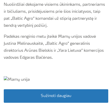
Nuoširdžiai dėkojame visiems ūkininkams, partneriams
ir bičiuliams, prisidėjusiems prie šios iniciatyvos, taip
pat „Baltic Agro“ komandai už stiprią partnerystę ir
bendrą vertybinį požiūrį.
Padėkas renginio metu įteikė Mamų unijos vadovė
Justina Mėlinauskaitė, „Baltic Agro“ generalinis
direktorius Arūnas Bielskis ir „Yara Lietuva“ komercijos
vadovas Edgaras Bačėnas.
Sužinoti daugiau