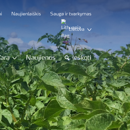
i
Naujienlaiškis
Sauga ir tvarkymas
Lietuva
Yara
Naujienos
Ieškoti