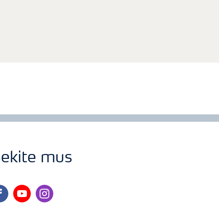
ekite mus
cebook
youtube
instagram