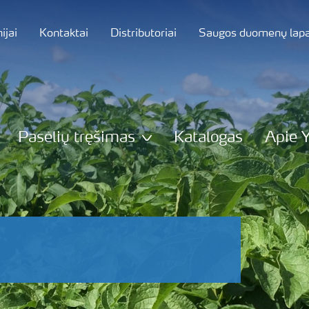
jai
Kontaktai
Distributoriai
Saugos duomenų lapa
Pasėlių tręšimas
Katalogas
Apie 