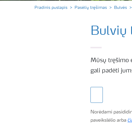
Pradinis puslapis
Pasėlių tręšimas
Bulvės
Bulvių 
Mūsų tręšimo e
gali padėti jum
Norėdami pasididint
paveikslėlio arba
či