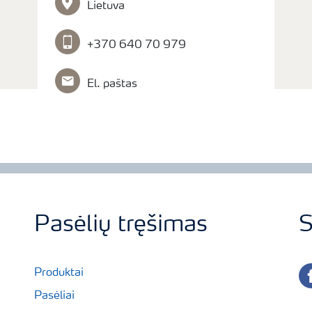
Lietuva
+370 640 70 979
El. paštas
Pasėlių tręšimas
S
fa
Produktai
Pasėliai