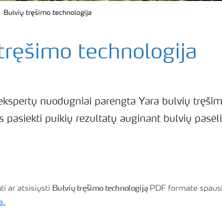
Bulvių tręšimo technologija
tręšimo technologija
kspertų nuodugniai parengta Yara bulvių tręšim
s pasiekti puikių rezultatų auginant bulvių pasėl
Bulvių tręšimo technologiją
i ar atsisiųsti
PDF formate spausk
a.