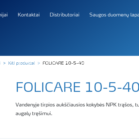
jai
Kontaktai
Distributoriai
Saugos duomenų lapa
Pasėlių tręšimas
Katalogas
Apie 
i
Kiti produktai
FOLICARE 10-5-40
FOLICARE 10-5-4
Vandenyje tirpios aukščiausios kokybės NPK trąšos, tu
augalų tręšimui.