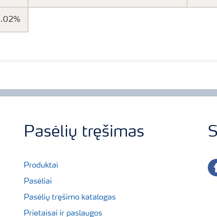
0.02%
Pasėlių tręšimas
S
fa
Produktai
Pasėliai
Pasėlių tręšimo katalogas
Prietaisai ir paslaugos