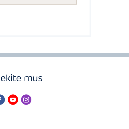
ekite mus
cebook
youtube
instagram