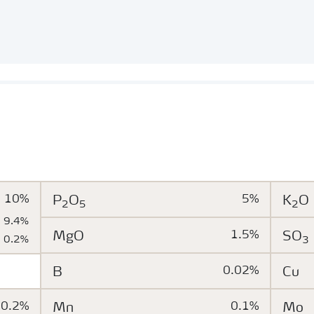
10%
P
O
5%
K
O
2
5
2
9.4%
MgO
1.5%
SO
0.2%
3
B
0.02%
Cu
0.2%
Mn
0.1%
Mo