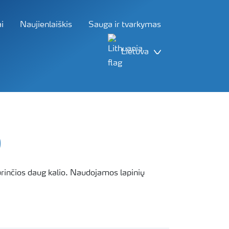
i
Naujienlaiškis
Sauga ir tvarkymas
Lietuva
Yara
Naujienos
Ieškoti
0
rinčios daug kalio. Naudojamos lapinių