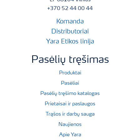
LT-08104 Vilnius
+370 52 44 00 44
Komanda
Distributoriai
Yara Etikos linija
Pasėlių tręšimas
Produktai
Pasėliai
Pasėlių tręšimo katalogas
Prietaisai ir paslaugos
Trąšos ir darbų sauga
Naujienos
Apie Yara