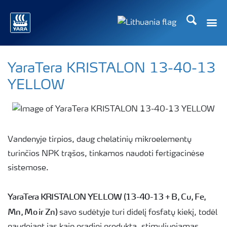
Ieškoti
YaraTera KRISTALON 13-40-13
YELLOW
Vandenyje tirpios, daug chelatinių mikroelementų
turinčios NPK trąšos, tinkamos naudoti fertigacinėse
sistemose.
YaraTera KRISTALON YELLOW (13-40-13 + B, Cu, Fe,
Mn, Mo ir Zn)
savo sudėtyje turi didelį fosfatų kiekį, todėl