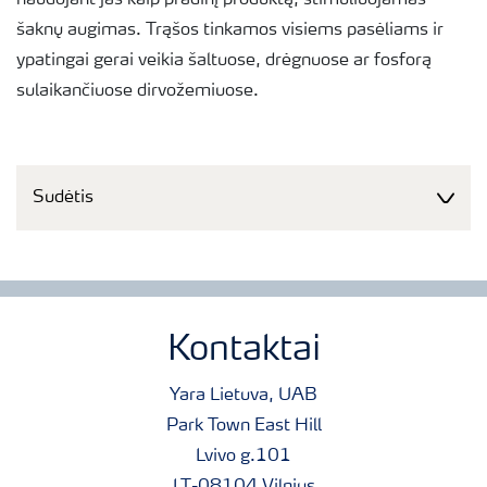
naudojant jas kaip pradinį produktą, stimuliuojamas
šaknų augimas. Trąšos tinkamos visiems pasėliams ir
ypatingai gerai veikia šaltuose, drėgnuose ar fosforą
sulaikančiuose dirvožemiuose.
Sudėtis
Kontaktai
Yara Lietuva, UAB
Park Town East Hill
Lvivo g.101