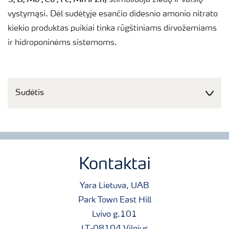
stimuliuoja žiedų ir vaisių
vystymąsi. Dėl sudėtyje esančio didesnio amonio nitrato
kiekio produktas puikiai tinka rūgštiniams dirvožemiams
ir hidroponinėms sistemoms.
Sudėtis
Kontaktai
Yara Lietuva, UAB
Park Town East Hill
Lvivo g.101