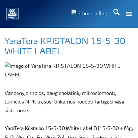
Ieškoti
Toggle
Toggle country langu
YaraTera KRISTALON 15-5-30
WHITE LABEL
Vandenyje tirpios, daug chelatinių mikroelementų
turinčios NPK trąšos, tinkamos naudoti fertigacinėse
sistemose.
YaraTera Kristalon 15-5-30 White Label B (15-5-30 + Mg,
S, B, Mo , Cu , Fe, Mn ir Zn)