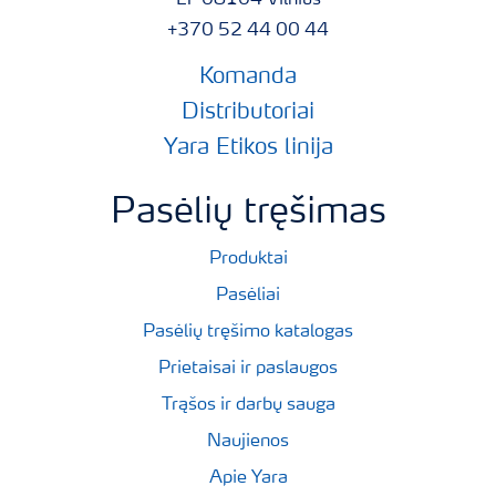
LT-08104 Vilnius
+370 52 44 00 44
Komanda
Distributoriai
Yara Etikos linija
Pasėlių tręšimas
Produktai
Pasėliai
Pasėlių tręšimo katalogas
Prietaisai ir paslaugos
Trąšos ir darbų sauga
Naujienos
Apie Yara