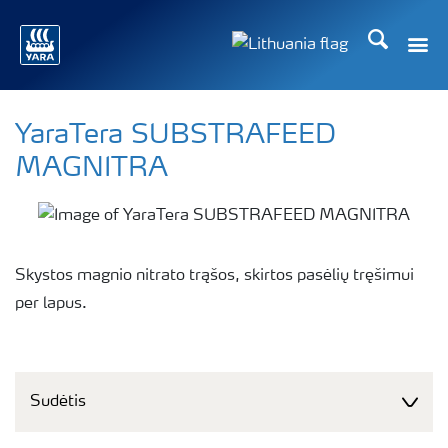
Ieškoti
Toggle
Toggle country langu
YaraTera SUBSTRAFEED
MAGNITRA
Skystos magnio nitrato trąšos, skirtos pasėlių tręšimui
per lapus.
Sudėtis