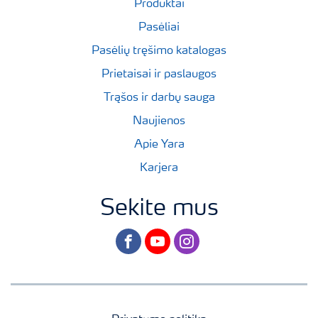
Produktai
Pasėliai
Pasėlių tręšimo katalogas
Prietaisai ir paslaugos
Trąšos ir darbų sauga
Naujienos
Apie Yara
Karjera
Sekite mus
facebook
youtube
instagram