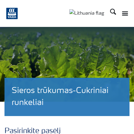
Ieškoti
Toggle
Toggle country langu
Sieros trūkumas-Cukriniai
runkeliai
Pasirinkite pasėlį