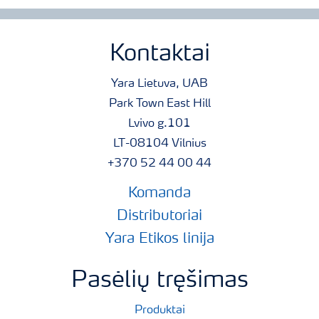
Kontaktai
Yara Lietuva, UAB
Park Town East Hill
Lvivo g.101
LT-08104 Vilnius
+370 52 44 00 44
Komanda
Distributoriai
Yara Etikos linija
Pasėlių tręšimas
Produktai