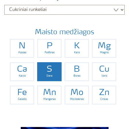
Maisto medžiagos
N
P
K
Mg
Azotas
Fosforas
Kalis
Magnis
Ca
S
B
Cu
Kalcis
Siera
Boras
Varis
Fe
Mn
Mo
Zn
Geležis
Manganas
Molibdenas
Cinkas