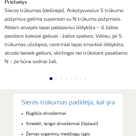
Priežastys
Sieros trūkumas (dešinėje). Ankstyvuosius S trūkumo
požymius galima supainioti su N trūkumo požymiais.
Abiem atvejais lapai palaipsniui išblykšta – iš žalios
pasidaro šviesiai gelsvai - žalios spalvos. Vėliau, jei S
trūkumas užsitęsia, centriniai lapai smarkiai išblykšta,
atrodo beveik geltoni, skirtingai nei trūkstant pasėliams
N – jie būna sodriai žali.
Sieros trūkumas padidėja, kai yra
Rūgštūs dirvožemiai
Smėlėti, lengvi dirvožemiai (išplauti)
Žemas organinių medžiagų lygis