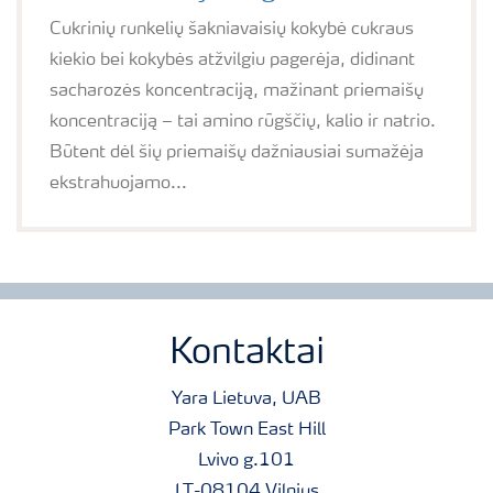
Cukrinių runkelių šakniavaisių kokybė cukraus
kiekio bei kokybės atžvilgiu pagerėja, didinant
sacharozės koncentraciją, mažinant priemaišų
koncentraciją – tai amino rūgščių, kalio ir natrio.
Būtent dėl šių priemaišų dažniausiai sumažėja
ekstrahuojamo...
Kontaktai
Yara Lietuva, UAB
Park Town East Hill
Lvivo g.101
LT-08104 Vilnius