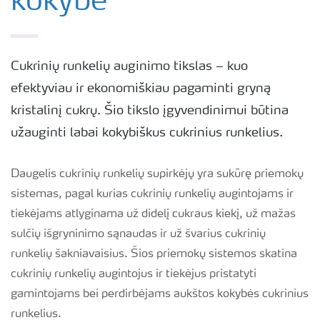
kokybė
Cukrinių runkelių auginimo tikslas – kuo
efektyviau ir ekonomiškiau pagaminti gryną
kristalinį cukrų. Šio tikslo įgyvendinimui būtina
užauginti labai kokybiškus cukrinius runkelius.
Daugelis cukrinių runkelių supirkėjų yra sukūrę priemokų
sistemas, pagal kurias cukrinių runkelių augintojams ir
tiekėjams atlyginama už didelį cukraus kiekį, už mažas
sulčių išgryninimo sąnaudas ir už švarius cukrinių
runkelių šakniavaisius. Šios priemokų sistemos skatina
cukrinių runkelių augintojus ir tiekėjus pristatyti
gamintojams bei perdirbėjams aukštos kokybės cukrinius
runkelius.