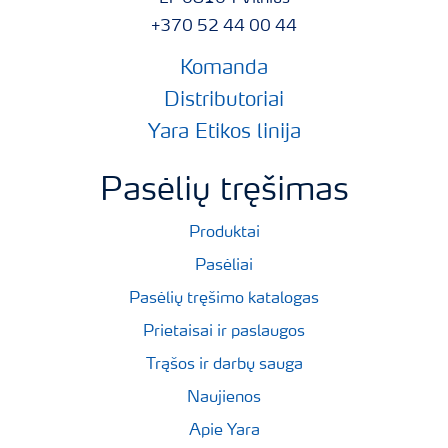
+370 52 44 00 44
Komanda
Distributoriai
Yara Etikos linija
Pasėlių tręšimas
Produktai
Pasėliai
Pasėlių tręšimo katalogas
Prietaisai ir paslaugos
Trąšos ir darbų sauga
Naujienos
Apie Yara