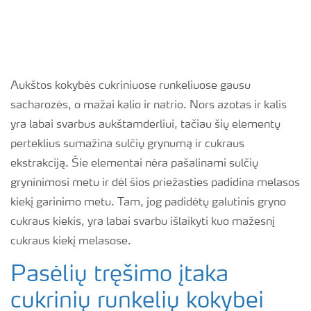
Aukštos kokybės cukriniuose runkeliuose gausu
sacharozės, o mažai kalio ir natrio. Nors azotas ir kalis
yra labai svarbus aukštamderliui, tačiau šių elementų
perteklius sumažina sulčių grynumą ir cukraus
ekstrakciją. Šie elementai nėra pašalinami sulčių
gryninimosi metu ir dėl šios priežasties padidina melasos
kiekį garinimo metu. Tam, jog padidėtų galutinis gryno
cukraus kiekis, yra labai svarbu išlaikyti kuo mažesnį
cukraus kiekį melasose.
Pasėlių tręšimo įtaka
cukrinių runkelių kokybei