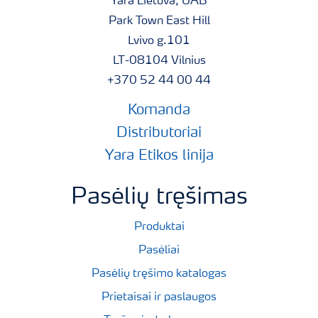
Yara Lietuva, UAB
Park Town East Hill
Lvivo g.101
LT-08104 Vilnius
+370 52 44 00 44
Komanda
Distributoriai
Yara Etikos linija
Pasėlių tręšimas
Produktai
Pasėliai
Pasėlių tręšimo katalogas
Prietaisai ir paslaugos