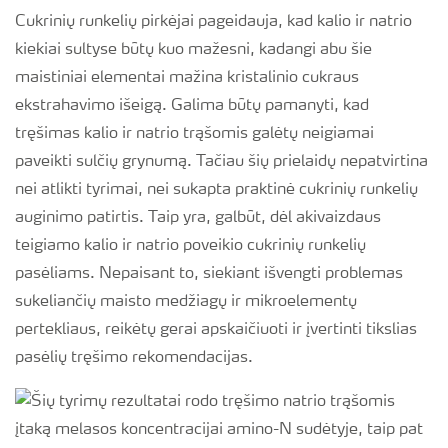
Cukrinių runkelių pirkėjai pageidauja, kad kalio ir natrio
kiekiai sultyse būtų kuo mažesni, kadangi abu šie
maistiniai elementai mažina kristalinio cukraus
ekstrahavimo išeigą. Galima būtų pamanyti, kad
tręšimas kalio ir natrio trąšomis galėtų neigiamai
paveikti sulčių grynumą. Tačiau šių prielaidų nepatvirtina
nei atlikti tyrimai, nei sukapta praktinė cukrinių runkelių
auginimo patirtis. Taip yra, galbūt, dėl akivaizdaus
teigiamo kalio ir natrio poveikio cukrinių runkelių
pasėliams. Nepaisant to, siekiant išvengti problemas
sukeliančių maisto medžiagų ir mikroelementų
pertekliaus, reikėtų gerai apskaičiuoti ir įvertinti tikslias
pasėlių tręšimo rekomendacijas.