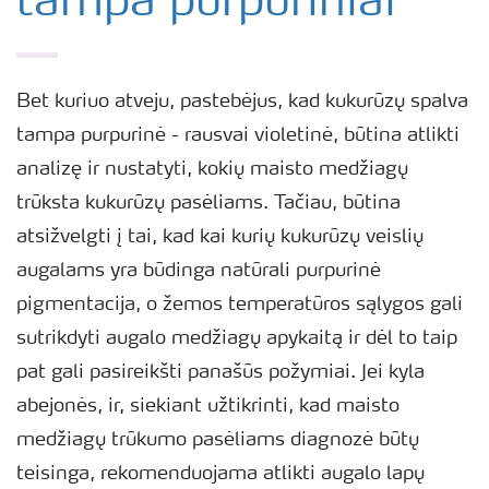
tampa purpuriniai
Bet kuriuo atveju, pastebėjus, kad kukurūzų spalva
tampa purpurinė - rausvai violetinė, būtina atlikti
analizę ir nustatyti, kokių maisto medžiagų
trūksta kukurūzų pasėliams. Tačiau, būtina
atsižvelgti į tai, kad kai kurių kukurūzų veislių
augalams yra būdinga natūrali purpurinė
pigmentacija, o žemos temperatūros sąlygos gali
sutrikdyti augalo medžiagų apykaitą ir dėl to taip
pat gali pasireikšti panašūs požymiai. Jei kyla
abejonės, ir, siekiant užtikrinti, kad maisto
medžiagų trūkumo pasėliams diagnozė būtų
teisinga, rekomenduojama atlikti augalo lapų