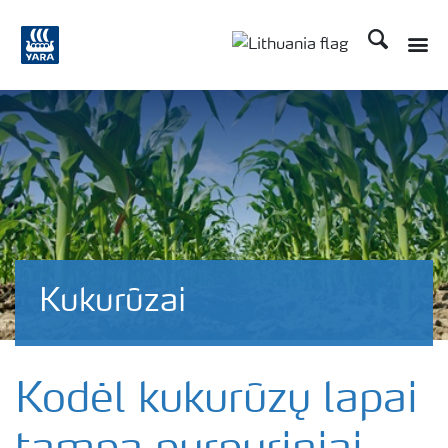
Ieškoti
Kukurūzai
Kodėl kukurūzų lapai