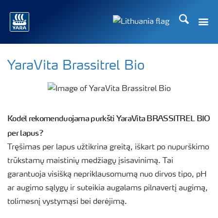
Ieškoti
YaraVita Brassitrel Bio
Kodėl rekomenduojama purkšti YaraVita BRASSITREL BIO
per lapus?
Tręšimas per lapus užtikrina greitą, iškart po nupurškimo
trūkstamų maistinių medžiagų įsisavinimą. Tai
garantuoja visišką nepriklausomumą nuo dirvos tipo, pH
ar augimo sąlygų ir suteikia augalams pilnavertį augimą,
tolimesnį vystymąsi bei derėjimą.