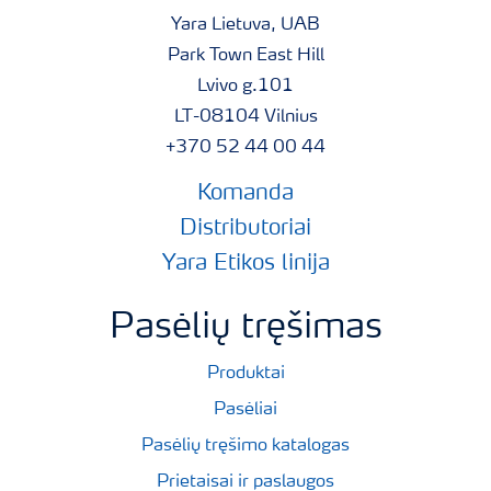
Yara Lietuva, UAB
Park Town East Hill
Lvivo g.101
LT-08104 Vilnius
+370 52 44 00 44
Komanda
Distributoriai
Yara Etikos linija
Pasėlių tręšimas
Produktai
Pasėliai
Pasėlių tręšimo katalogas
Prietaisai ir paslaugos