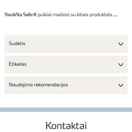
YaraVita Safe K
puikiai maišosi su kitais produktais.
Maišymo galimybes galite lengvai patikrinti Yara
TankmixIT programėlėje savo išmaniajame įrenginyje.
Sudėtis
Etiketės
Naudojimo rekomendacijos
Kontaktai