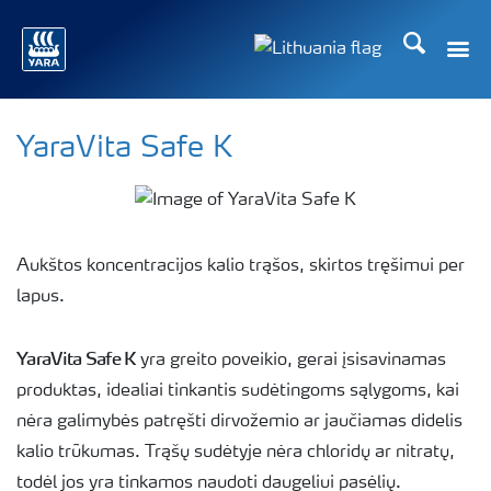
Ieškoti
Toggle
Toggle country langu
YaraVita Safe K
Aukštos koncentracijos kalio trąšos, skirtos tręšimui per
lapus.
YaraVita Safe K
yra greito poveikio, gerai įsisavinamas
produktas, idealiai tinkantis sudėtingoms sąlygoms, kai
nėra galimybės patręšti dirvožemio ar jaučiamas didelis
kalio trūkumas. Trąšų sudėtyje nėra chloridų ar nitratų,
todėl jos yra tinkamos naudoti daugeliui pasėlių.