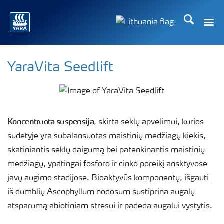
Ieškoti
Toggle
Toggle country langu
YaraVita Seedlift
Koncentruota suspensija
, skirta sėklų apvėlimui, kurios
sudėtyje yra subalansuotas maistinių medžiagų kiekis,
skatiniantis sėklų daigumą bei patenkinantis maistinių
medžiagų, ypatingai fosforo ir cinko poreikį ansktyvose
javų augimo stadijose. Bioaktyvūs komponentų, išgauti
iš dumblių Ascophyllum nodosum sustiprina augalų
atsparumą abiotiniam stresui ir padeda augalui vystytis.