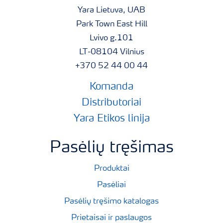
Yara Lietuva, UAB
Park Town East Hill
Lvivo g.101
LT-08104 Vilnius
+370 52 44 00 44
Komanda
Distributoriai
Yara Etikos linija
Pasėlių tręšimas
Produktai
Pasėliai
Pasėlių tręšimo katalogas
Prietaisai ir paslaugos