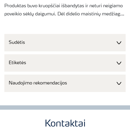
Produktas buvo kruopščiai išbandytas ir neturi neigiamo
poveikio sėklų daigumui. Dėl didelio maistinių medžiagų
kiekio jis naudojamas mažais kiekiais, todėl per daug
nesudrėkins sėklos ir vis tiek užtikrins veiksmingą
maistinių medžiagų įsisavinimą. Nedidelės naudojimo
Sudėtis
normos sumažina sandėliavimą, transportavimą ir
tvarkymąsi.
Etiketės
Sukibimas
su sėkla yra puikus ir išvengiama dulkių
susidarymo problemų, su kuriomis dažnai susiduriama
Naudojimo rekomendacijos
gaminant miltelius. YaraVita SEEDLIFT galima maišyti
su kitais produktais.
Kontaktai