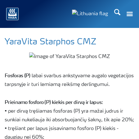
Ieškoti
YaraVita Starphos CMZ
Fosforas (P)
labai svarbus ankstyvame augalo vegetacijos
tarpsnyje ir turi lemiamą reikšmę derlingumui.
Prieinamo fosforo (P) kiekis per dirvą ir lapus:
• per dirvą tręšiamas fosforas (P) yra mažai judrus ir
sunkiai nukeliauja iki absorbuojančių šaknų, tik apie 20%;
• tręšiant per lapus įsisavinamo fosforo (P) kiekis -
daugiau nei 60%;