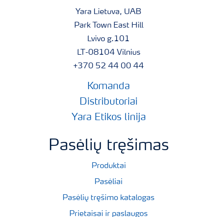
Siera atlieka labai svarbų vaidmenį besiformuojant
Yara Lietuva, UAB
proteinams. Sieros trūkumas augalams būna ypač
Park Town East Hill
pastebimas, kadangi didžiąją dalį chlorofilo augalo
Lvivo g.101
lapuose sudaro proteinai, todėl, trūkstant S, mažėja
LT-08104 Vilnius
chlorofilo gamyba. Ypač greitai sieros trūkumo požymiai
+370 52 44 00 44
pasireiškia javams.
Paaiškėjo, kad S taip pat atlieka labai svarbų vaidmenį
Komanda
aliejų sintezėje, kuri būdinga aliejiniams augalams.
Distributoriai
Yara Etikos linija
Pasėlių tręšimas
Produktai
Pasėliai
Pasėlių tręšimo katalogas
Prietaisai ir paslaugos