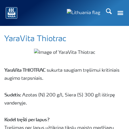
Ieškoti
Toggle
Toggle country langu
YaraVita Thiotrac
YaraVita THIOTRAC
sukurta saugiam tręšimui kritiniais
augimo tarpsniais.
Sudėtis:
Azotas (N) 200 g/l, Siera (S) 300 g/l ištirpę
vandenyje.
Kodėl tręšti per lapus?
Tręšimas per lapus užtikrina tikslų ̨maisto medžiagų