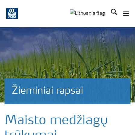
Ieškoti
Žieminiai rapsai
Maisto medžiagų