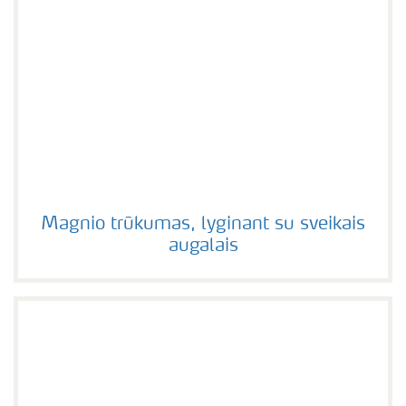
Magnio trūkumas, lyginant su sveikais augalais
Magnio trūkumas, lyginant su sveikais
augalais