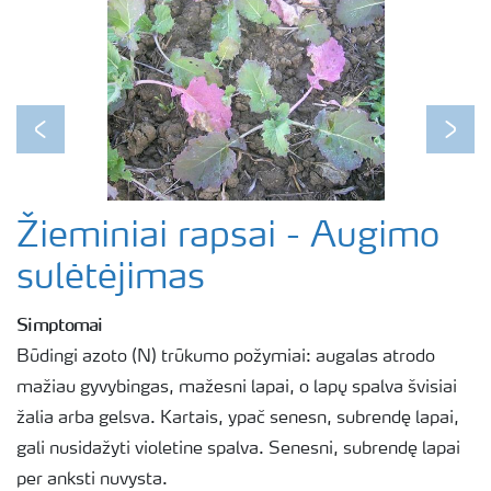
Previous
Next
Žieminiai rapsai - Augimo
sulėtėjimas
Simptomai
Būdingi azoto (N) trūkumo požymiai: augalas atrodo
mažiau gyvybingas, mažesni lapai, o lapų spalva švisiai
žalia arba gelsva. Kartais, ypač senesn, subrendę lapai,
gali nusidažyti violetine spalva. Senesni, subrendę lapai
per anksti nuvysta.