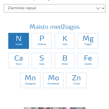
Maisto medžiagos
N
P
K
Mg
Azotas
Fosforas
Kalis
Magnis
Ca
S
B
Fe
Kalcis
Siera
Boras
Geležis
Mn
Mo
Zn
Manganas
Molibdenas
Cinkas