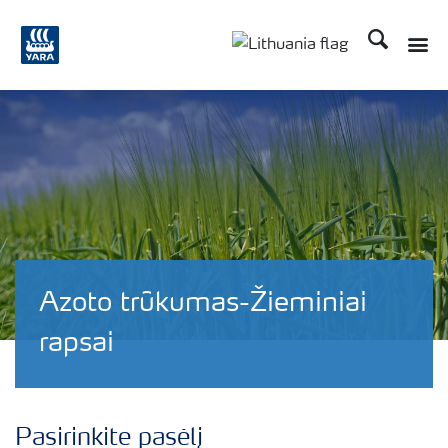
Ieškoti
Toggle
Toggle country langu
Azoto trūkumas-Žieminiai
rapsai
Pasirinkite pasėlį