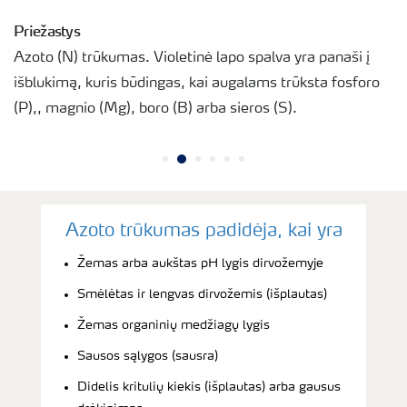
Priežastys
Azoto (N) trūkumas. Violetinė lapo spalva yra panaši į
išblukimą, kuris būdingas, kai augalams trūksta fosforo
(P),, magnio (Mg), boro (B) arba sieros (S).
Azoto trūkumas padidėja, kai yra
Žemas arba aukštas pH lygis dirvožemyje
Smėlėtas ir lengvas dirvožemis (išplautas)
Žemas organinių medžiagų lygis
Sausos sąlygos (sausra)
Didelis kritulių kiekis (išplautas) arba gausus