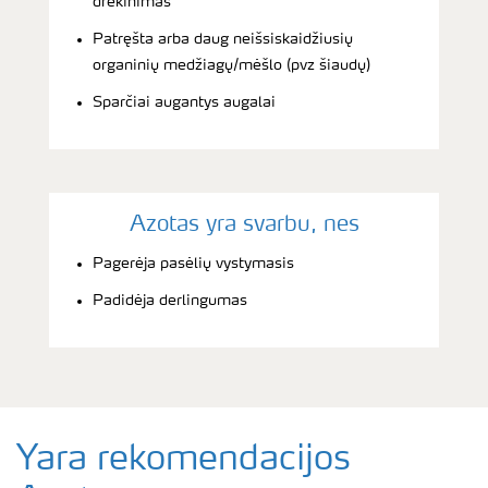
drėkinimas
Patręšta arba daug neišsiskaidžiusių
organinių medžiagų/mėšlo (pvz šiaudų)
Sparčiai augantys augalai
Azotas yra svarbu, nes
Pagerėja pasėlių vystymasis
Padidėja derlingumas
Yara rekomendacijos