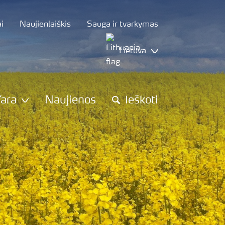
i
Naujienlaiškis
Sauga ir tvarkymas
Lietuva
Yara
Naujienos
Ieškoti