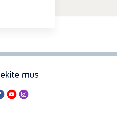
ekite mus
cebook
youtube
instagram