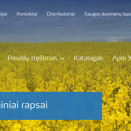
jai
Kontaktai
Distributoriai
Saugos duomenų lapa
Pasėlių tręšimas
Katalogas
Apie 
niai rapsai