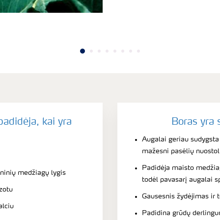
adidėja, kai yra
Boras yra 
Augalai geriau sudygsta i
mažesni pasėlių nuostol
Padidėja maisto medžiag
ninių medžiagų lygis
todėl pavasarį augalai 
zotu
Gausesnis žydėjimas ir 
alciu
Padidina grūdų derlingum