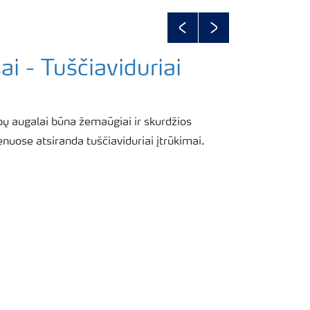
Previous
Next
ai - Tuščiaviduriai
bų augalai būna žemaūgiai ir skurdžios
enuose atsiranda tuščiaviduriai įtrūkimai.