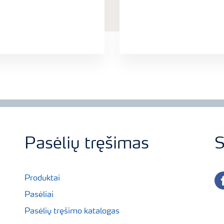
Pasėlių tręšimas
S
fa
Produktai
Pasėliai
Pasėlių tręšimo katalogas