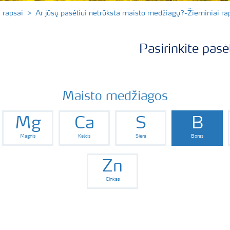
 rapsai
Ar jūsų pasėliui netrūksta maisto medžiagų?-Žieminiai ra
Pasirinkite pasė
Maisto medžiagos
Mg
Ca
S
B
Magnis
Kalcis
Siera
Boras
Zn
Cinkas