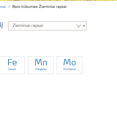
psai
Boro trūkumas-Žieminiai rapsai
lį
Fe
Mn
Mo
Geležis
Manganas
Molibdenas