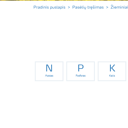
Pradinis puslapis
Pasėlių tręšimas
Žieminiai
N
P
K
Azotas
Fosforas
Kalis