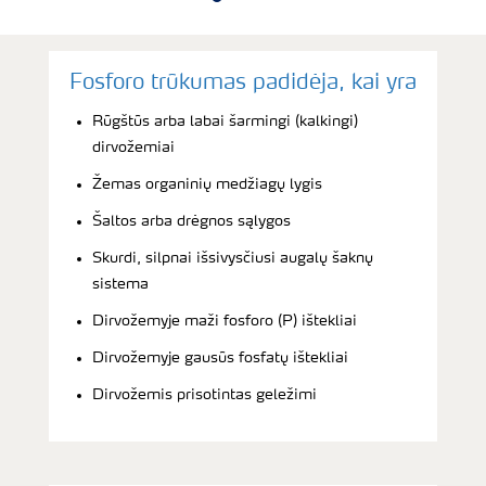
Fosforo trūkumas padidėja, kai yra
Rūgštūs arba labai šarmingi (kalkingi)
dirvožemiai
Žemas organinių medžiagų lygis
Šaltos arba drėgnos sąlygos
Skurdi, silpnai išsivysčiusi augalų šaknų
sistema
Dirvožemyje maži fosforo (P) ištekliai
Dirvožemyje gausūs fosfatų ištekliai
Dirvožemis prisotintas geležimi