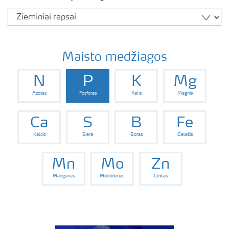
Maisto medžiagos
N
P
K
Mg
Azotas
Fosforas
Kalis
Magnis
Ca
S
B
Fe
Kalcis
Siera
Boras
Geležis
Mn
Mo
Zn
Manganas
Molibdenas
Cinkas