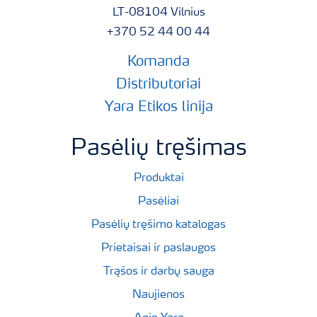
LT-08104 Vilnius
+370 52 44 00 44
Komanda
Distributoriai
Yara Etikos linija
Pasėlių tręšimas
Produktai
Pasėliai
Pasėlių tręšimo katalogas
Prietaisai ir paslaugos
Trąšos ir darbų sauga
Naujienos