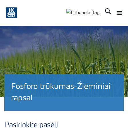
Ieškoti
Toggle
Toggle country langu
Fosforo trūkumas-Žieminiai
rapsai
Pasirinkite pasėlį