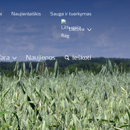
i
Naujienlaiškis
Sauga ir tvarkymas
Lietuva
Yara
Naujienos
Ieškoti