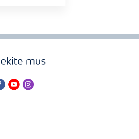
ekite mus
cebook
youtube
instagram