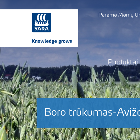
Parama Mamų Uni
Produktai
Boro trūkumas-Aviž