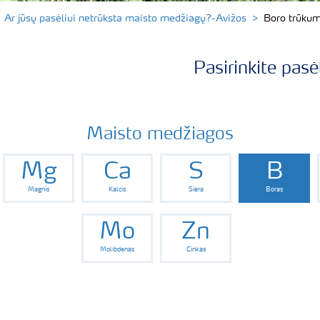
Ar jūsų pasėliui netrūksta maisto medžiagų?-Avižos
Boro trūku
Pasirinkite pasė
Maisto medžiagos
Mg
Ca
S
B
Magnis
Kalcis
Siera
Boras
Mo
Zn
Molibdenas
Cinkas