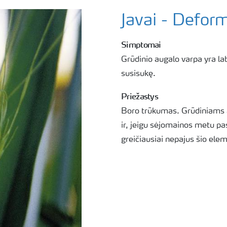
Javai - Deform
Simptomai
Grūdinio augalo varpa yra lab
susisukę.
Priežastys
Boro trūkumas. Grūdiniams a
ir, jeigu sėjomainos metu pa
greičiausiai nepajus šio el