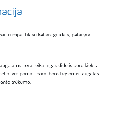
acija
ai trumpa, tik su keliais grūdais, pelai yra
ugalams nėra reikalingas didelis boro kiekis
sėliai yra pamaitinami boro trąšomis, augalas
emento trūkumo.