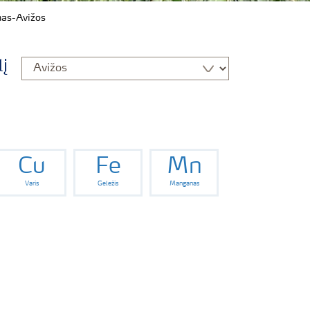
mas-Avižos
lį
Cu
Fe
Mn
Varis
Geležis
Manganas