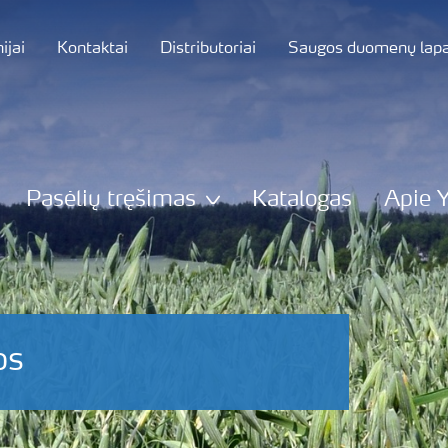
jai
Kontaktai
Distributoriai
Saugos duomenų lapa
Pasėlių tręšimas
Katalogas
Apie 
os