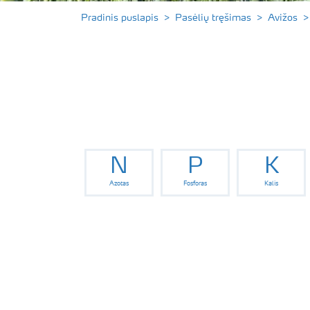
Pradinis puslapis
Pasėlių tręšimas
Avižos
N
P
K
Azotas
Fosforas
Kalis