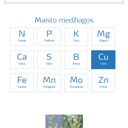
Maisto medžiagos
N
P
K
Mg
Azotas
Fosforas
Kalis
Magnis
Ca
S
B
Cu
Kalcis
Siera
Boras
Varis
Fe
Mn
Mo
Zn
Geležis
Manganas
Molibdenas
Cinkas