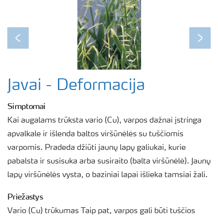
Previous
Next
Javai - Deformacija
Simptomai
Kai augalams trūksta vario (Cu), varpos dažnai įstringa
apvalkale ir išlenda baltos viršūnėlės su tuščiomis
varpomis. Pradeda džiūti jaunų lapų galiukai, kurie
pabalsta ir susisuka arba susiraito (balta viršūnėlė). Jaunų
lapų viršūnėlės vysta, o baziniai lapai išlieka tamsiai žali.
Priežastys
Vario (Cu) trūkumas Taip pat, varpos gali būti tuščios