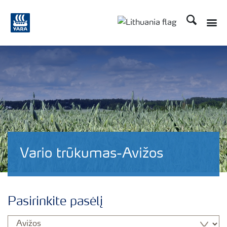
Ieškoti
Toggle
Toggle country langu
Vario trūkumas-Avižos
Pasirinkite pasėlį