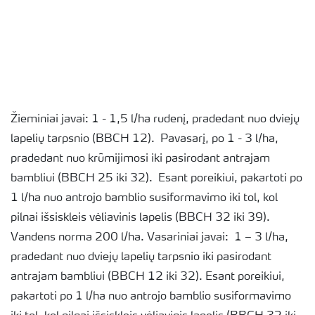
Žieminiai javai: 1 - 1,5 l/ha rudenį, pradedant nuo dviejų
lapelių tarpsnio (BBCH 12). Pavasarį, po 1 - 3 l/ha,
pradedant nuo krūmijimosi iki pasirodant antrajam
bambliui (BBCH 25 iki 32). Esant poreikiui, pakartoti po
1 l/ha nuo antrojo bamblio susiformavimo iki tol, kol
pilnai išsiskleis vėliavinis lapelis (BBCH 32 iki 39).
Vandens norma 200 l/ha. Vasariniai javai: 1 – 3 l/ha,
pradedant nuo dviejų lapelių tarpsnio iki pasirodant
antrajam bambliui (BBCH 12 iki 32). Esant poreikiui,
pakartoti po 1 l/ha nuo antrojo bamblio susiformavimo