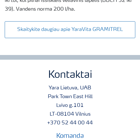
iki tol, kol pilnai išsiskleis vėliavinis lapelis (BBCH 32 iki
39). Vandens norma 200 l/ha.
Skaitykite daugiau apie YaraVita GRAMITREL
Kontaktai
Yara Lietuva, UAB
Park Town East Hill
Lvivo g.101
LT-08104 Vilnius
+370 52 44 00 44
Komanda