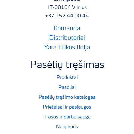
LT-08104 Vilnius
+370 52 44 00 44
Komanda
Distributoriai
Yara Etikos linija
Pasėlių tręšimas
Produktai
Pasėliai
Pasėlių tręšimo katalogas
Prietaisai ir paslaugos
Trąšos ir darbų sauga
Naujienos