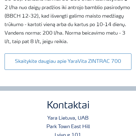
2 l/ha nuo daigų pradžios iki antrojo bamblio pasirodymo
(BBCH 12-32), kad išvengti galimo maisto medžiagų
trūkumo - kartoti vieną arba du kartus po 10-14 dienų.
Vandens norma: 200 l/ha. Norma beicavimo metu - 3
l/t, taip pat 8 l/t, jeigu reikia.
Skaitykite daugiau apie YaraVita ZINTRAC 700
Kontaktai
Yara Lietuva, UAB
Park Town East Hill
Lvivo g.101