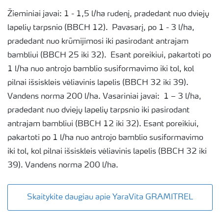
Žieminiai javai: 1 - 1,5 l/ha rudenį, pradedant nuo dviejų
lapelių tarpsnio (BBCH 12). Pavasarį, po 1 - 3 l/ha,
pradedant nuo krūmijimosi iki pasirodant antrajam
bambliui (BBCH 25 iki 32). Esant poreikiui, pakartoti po
1 l/ha nuo antrojo bamblio susiformavimo iki tol, kol
pilnai išsiskleis vėliavinis lapelis (BBCH 32 iki 39).
Vandens norma 200 l/ha. Vasariniai javai: 1 – 3 l/ha,
pradedant nuo dviejų lapelių tarpsnio iki pasirodant
antrajam bambliui (BBCH 12 iki 32). Esant poreikiui,
pakartoti po 1 l/ha nuo antrojo bamblio susiformavimo
iki tol, kol pilnai išsiskleis vėliavinis lapelis (BBCH 32 iki
39). Vandens norma 200 l/ha.
Skaitykite daugiau apie YaraVita GRAMITREL