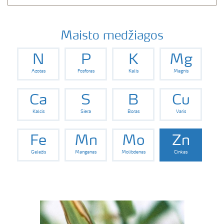
Maisto medžiagos
N
P
K
Mg
Azotas
Fosforas
Kalis
Magnis
Ca
S
B
Cu
Kalcis
Siera
Boras
Varis
Fe
Mn
Mo
Zn
Geležis
Manganas
Molibdenas
Cinkas