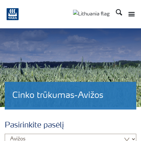
Ieškoti
Toggle
Toggle country langu
Cinko trūkumas-Avižos
Pasirinkite pasėlį