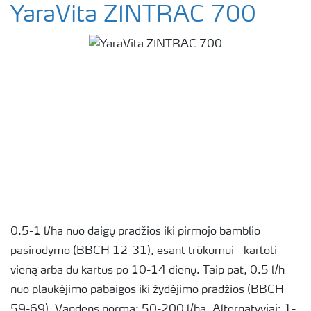
YaraVita ZINTRAC 700
0.5-1 l/ha nuo daigų pradžios iki pirmojo bamblio
pasirodymo (BBCH 12-31), esant trūkumui - kartoti
vieną arba du kartus po 10-14 dienų. Taip pat, 0.5 l/h
nuo plaukėjimo pabaigos iki žydėjimo pradžios (BBCH
59-69). Vandens norma: 50-200 l/ha. Alternatyviai: 1-