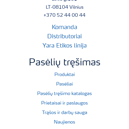
LT-08104 Vilnius
+370 52 44 00 44
Komanda
Distributoriai
Yara Etikos linija
Pasėlių tręšimas
Produktai
Pasėliai
Pasėlių tręšimo katalogas
Prietaisai ir paslaugos
Trąšos ir darbų sauga
Naujienos