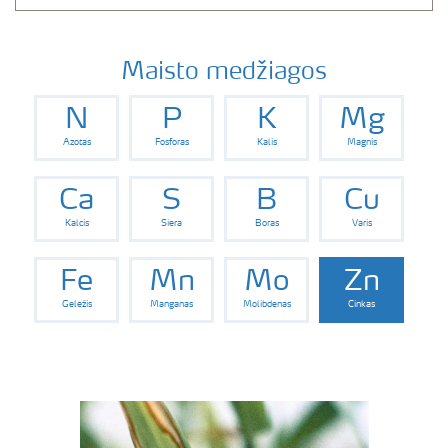
Maisto medžiagos
N
P
K
Mg
Azotas
Fosforas
Kalis
Magnis
Ca
S
B
Cu
Kalcis
Siera
Boras
Varis
Fe
Mn
Mo
Zn
Geležis
Manganas
Molibdenas
Cinkas