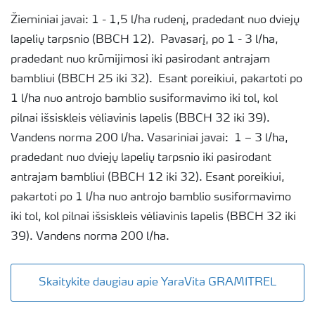
Žieminiai javai: 1 - 1,5 l/ha rudenį, pradedant nuo dviejų
lapelių tarpsnio (BBCH 12). Pavasarį, po 1 - 3 l/ha,
pradedant nuo krūmijimosi iki pasirodant antrajam
bambliui (BBCH 25 iki 32). Esant poreikiui, pakartoti po
1 l/ha nuo antrojo bamblio susiformavimo iki tol, kol
pilnai išsiskleis vėliavinis lapelis (BBCH 32 iki 39).
Vandens norma 200 l/ha. Vasariniai javai: 1 – 3 l/ha,
pradedant nuo dviejų lapelių tarpsnio iki pasirodant
antrajam bambliui (BBCH 12 iki 32). Esant poreikiui,
pakartoti po 1 l/ha nuo antrojo bamblio susiformavimo
iki tol, kol pilnai išsiskleis vėliavinis lapelis (BBCH 32 iki
39). Vandens norma 200 l/ha.
Skaitykite daugiau apie YaraVita GRAMITREL