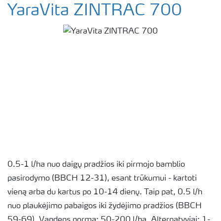
YaraVita ZINTRAC 700
0.5-1 l/ha nuo daigų pradžios iki pirmojo bamblio
pasirodymo (BBCH 12-31), esant trūkumui - kartoti
vieną arba du kartus po 10-14 dienų. Taip pat, 0.5 l/h
nuo plaukėjimo pabaigos iki žydėjimo pradžios (BBCH
59-69). Vandens norma: 50-200 l/ha. Alternatyviai: 1-