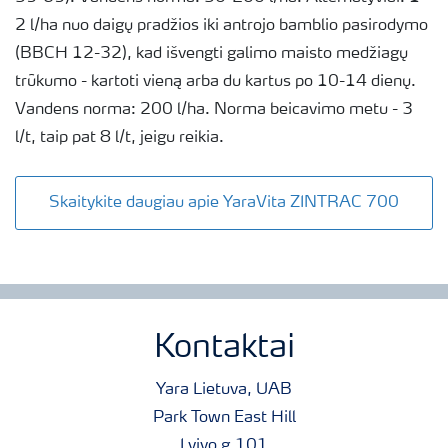
2 l/ha nuo daigų pradžios iki antrojo bamblio pasirodymo
(BBCH 12-32), kad išvengti galimo maisto medžiagų
trūkumo - kartoti vieną arba du kartus po 10-14 dienų.
Vandens norma: 200 l/ha. Norma beicavimo metu - 3
l/t, taip pat 8 l/t, jeigu reikia.
Skaitykite daugiau apie YaraVita ZINTRAC 700
Kontaktai
Yara Lietuva, UAB
Park Town East Hill
Lvivo g.101