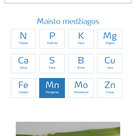
Maisto medžiagos
N
P
K
Mg
Azotas
Fosforas
Kalis
Magnis
Ca
S
B
Cu
Kalcis
Siera
Boras
Varis
Fe
Mn
Mo
Zn
Geležis
Manganas
Molibdenas
Cinkas