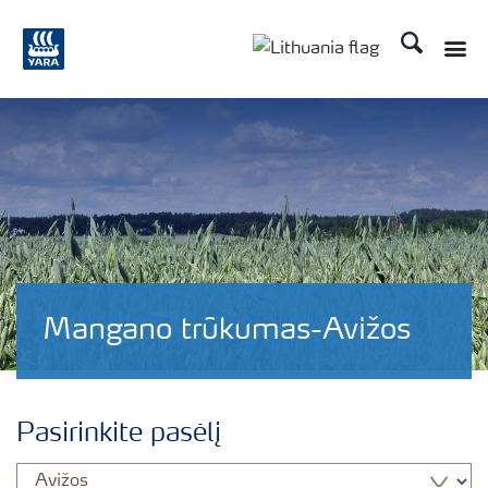
Ieškoti
Toggle
Toggle country langu
Mangano trūkumas-Avižos
Pasirinkite pasėlį