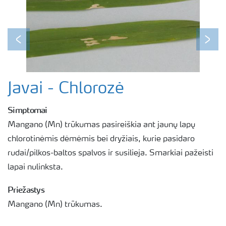
Previous
Next
Javai - Chlorozė
Simptomai
Mangano (Mn) trūkumas pasireiškia ant jaunų lapų
chlorotinėmis dėmėmis bei dryžiais, kurie pasidaro
rudai/pilkos-baltos spalvos ir susilieja. Smarkiai pažeisti
lapai nulinksta.
Priežastys
Mangano (Mn) trūkumas.