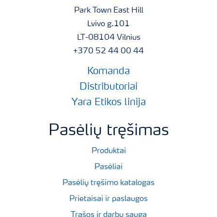
Park Town East Hill
Lvivo g.101
LT-08104 Vilnius
+370 52 44 00 44
Komanda
Distributoriai
Yara Etikos linija
Pasėlių tręšimas
Produktai
Pasėliai
Pasėlių tręšimo katalogas
Prietaisai ir paslaugos
Trąšos ir darbų sauga