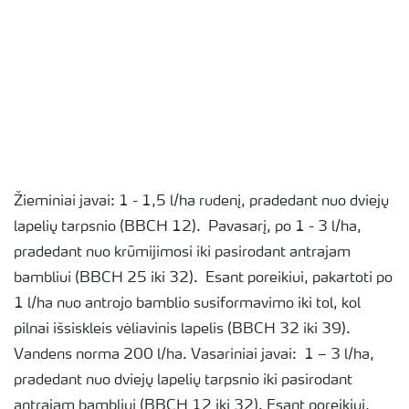
Žieminiai javai: 1 - 1,5 l/ha rudenį, pradedant nuo dviejų
lapelių tarpsnio (BBCH 12). Pavasarį, po 1 - 3 l/ha,
pradedant nuo krūmijimosi iki pasirodant antrajam
bambliui (BBCH 25 iki 32). Esant poreikiui, pakartoti po
1 l/ha nuo antrojo bamblio susiformavimo iki tol, kol
pilnai išsiskleis vėliavinis lapelis (BBCH 32 iki 39).
Vandens norma 200 l/ha. Vasariniai javai: 1 – 3 l/ha,
pradedant nuo dviejų lapelių tarpsnio iki pasirodant
antrajam bambliui (BBCH 12 iki 32). Esant poreikiui,