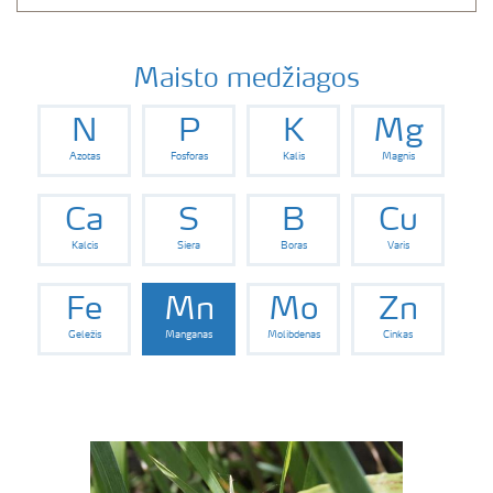
Maisto medžiagos
N
P
K
Mg
Azotas
Fosforas
Kalis
Magnis
Ca
S
B
Cu
Kalcis
Siera
Boras
Varis
Fe
Mn
Mo
Zn
Geležis
Manganas
Molibdenas
Cinkas