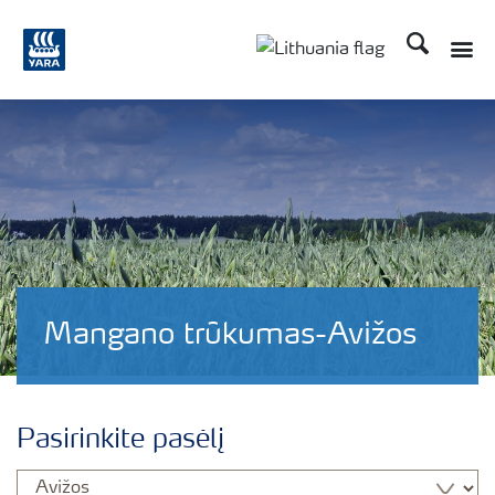
Ieškoti
Toggle
Toggle country langu
Mangano trūkumas-Avižos
Pasirinkite pasėlį