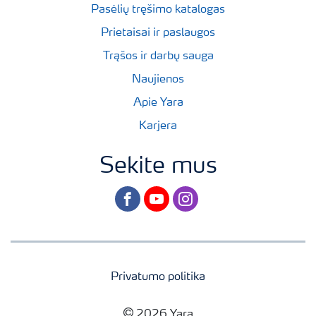
Pasėlių tręšimo katalogas
Prietaisai ir paslaugos
Trąšos ir darbų sauga
Naujienos
Apie Yara
Karjera
Sekite mus
facebook
youtube
instagram
Privatumo politika
2026 Yara