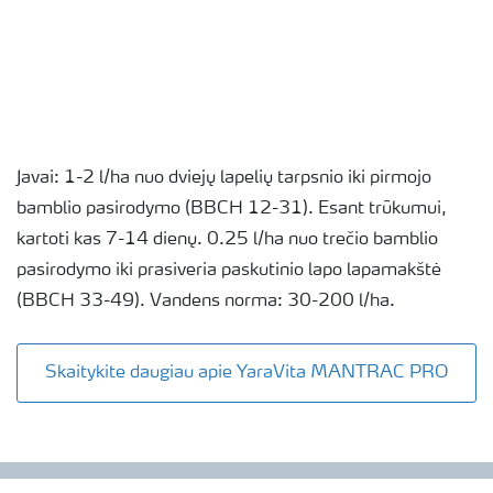
Javai: 1-2 l/ha nuo dviejų lapelių tarpsnio iki pirmojo
bamblio pasirodymo (BBCH 12-31). Esant trūkumui,
kartoti kas 7-14 dienų. 0.25 l/ha nuo trečio bamblio
pasirodymo iki prasiveria paskutinio lapo lapamakštė
(BBCH 33-49). Vandens norma: 30-200 l/ha.
Skaitykite daugiau apie YaraVita MANTRAC PRO