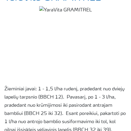
Žieminiai javai: 1 - 1,5 l/ha rudenį, pradedant nuo dviejų
lapelių tarpsnio (BBCH 12). Pavasarį, po 1 - 3 l/ha,
pradedant nuo krūmijimosi iki pasirodant antrajam
bambliui (BBCH 25 iki 32). Esant poreikiui, pakartoti po
1 l/ha nuo antrojo bamblio susiformavimo iki tol, kol
pilnai išsiskleis vėliavinis lapelis (BBCH 32 iki 39).