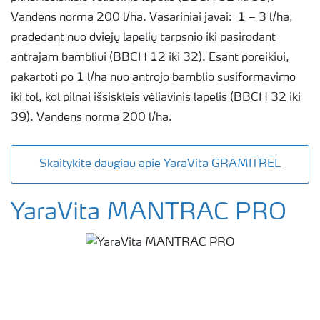
Vandens norma 200 l/ha. Vasariniai javai: 1 – 3 l/ha,
pradedant nuo dviejų lapelių tarpsnio iki pasirodant
antrajam bambliui (BBCH 12 iki 32). Esant poreikiui,
pakartoti po 1 l/ha nuo antrojo bamblio susiformavimo
iki tol, kol pilnai išsiskleis vėliavinis lapelis (BBCH 32 iki
39). Vandens norma 200 l/ha.
Skaitykite daugiau apie YaraVita GRAMITREL
YaraVita MANTRAC PRO