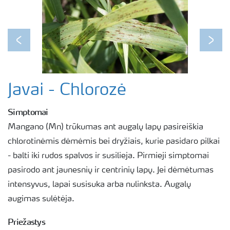
Previous
Next
Javai - Chlorozė
Simptomai
Mangano (Mn) trūkumas ant augalų lapų pasireiškia
chlorotinėmis dėmėmis bei dryžiais, kurie pasidaro pilkai
- balti iki rudos spalvos ir susilieja. Pirmieji simptomai
pasirodo ant jaunesnių ir centrinių lapų. Jei dėmėtumas
intensyvus, lapai susisuka arba nulinksta. Augalų
augimas sulėtėja.
Priežastys