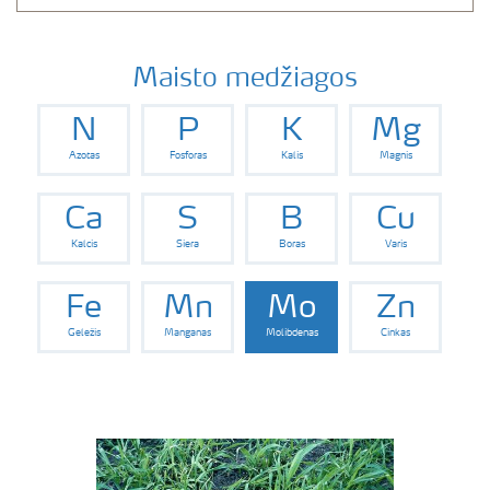
Maisto medžiagos
N
P
K
Mg
Azotas
Fosforas
Kalis
Magnis
Ca
S
B
Cu
Kalcis
Siera
Boras
Varis
Fe
Mn
Mo
Zn
Geležis
Manganas
Molibdenas
Cinkas