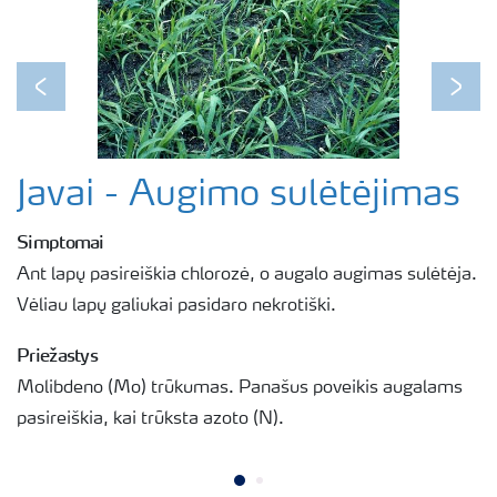
Previous
Next
Javai - Augimo sulėtėjimas
Simptomai
Ant lapų pasireiškia chlorozė, o augalo augimas sulėtėja.
Vėliau lapų galiukai pasidaro nekrotiški.
Priežastys
Molibdeno (Mo) trūkumas. Panašus poveikis augalams
pasireiškia, kai trūksta azoto (N).