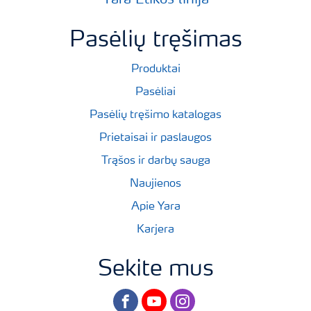
Pasėlių tręšimas
Produktai
Pasėliai
Pasėlių tręšimo katalogas
Prietaisai ir paslaugos
Trąšos ir darbų sauga
Naujienos
Apie Yara
Karjera
Sekite mus
facebook
youtube
instagram