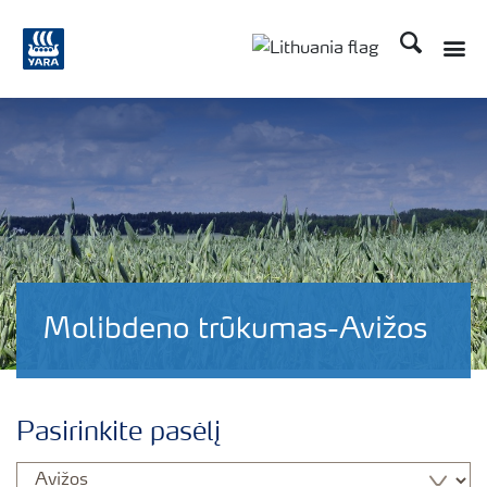
Ieškoti
Toggle
Toggle country langu
Molibdeno trūkumas-Avižos
Pasirinkite pasėlį