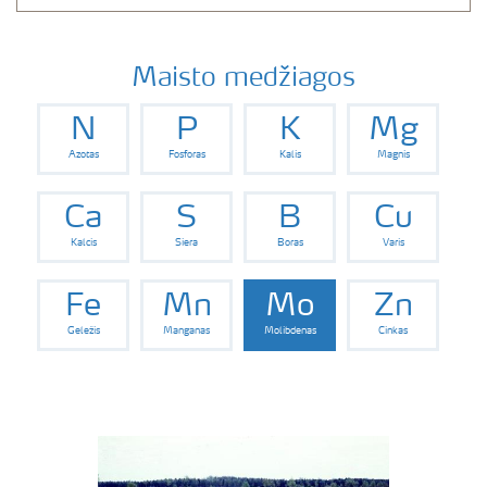
Maisto medžiagos
N
P
K
Mg
Azotas
Fosforas
Kalis
Magnis
Ca
S
B
Cu
Kalcis
Siera
Boras
Varis
Fe
Mn
Mo
Zn
Geležis
Manganas
Molibdenas
Cinkas