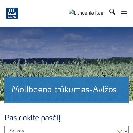
Ieškoti
Toggle
Toggle country langu
Molibdeno trūkumas-Avižos
Pasirinkite pasėlį