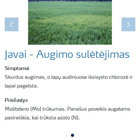
Previous
Next
Javai - Augimo sulėtėjimas
Simptomai
Skurdus augimas, o lapų audiniuose išsivysto chlorozė ir
lapai pagelsta.
Priežastys
Molibdeno (Mo) trūkumas. Panašus poveikis augalams
pasireiškia, kai trūksta azoto (N).