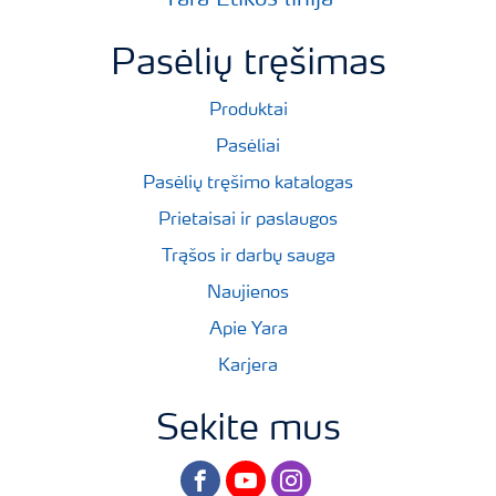
Pasėlių tręšimas
Produktai
Pasėliai
Pasėlių tręšimo katalogas
Prietaisai ir paslaugos
Trąšos ir darbų sauga
Naujienos
Apie Yara
Karjera
Sekite mus
facebook
youtube
instagram