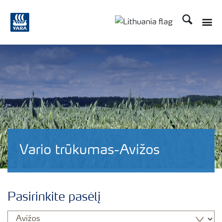
Ieškoti
Toggle
Toggle country langu
Vario trūkumas-Avižos
Pasirinkite pasėlį