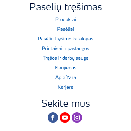
Pasėlių tręšimas
Produktai
Pasėliai
Pasėlių tręšimo katalogas
Prietaisai ir paslaugos
Trąšos ir darbų sauga
Naujienos
Apie Yara
Karjera
Sekite mus
facebook
youtube
instagram