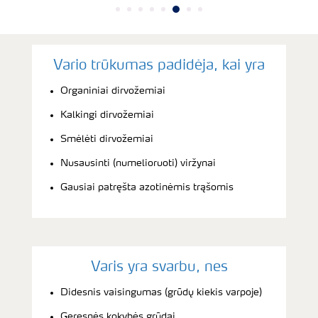
Vario trūkumas padidėja, kai yra
Organiniai dirvožemiai
Kalkingi dirvožemiai
Smėlėti dirvožemiai
Nusausinti (numelioruoti) viržynai
Gausiai patręšta azotinėmis trąšomis
Varis yra svarbu, nes
Didesnis vaisingumas (grūdų kiekis varpoje)
Geresnės kokybės grūdai