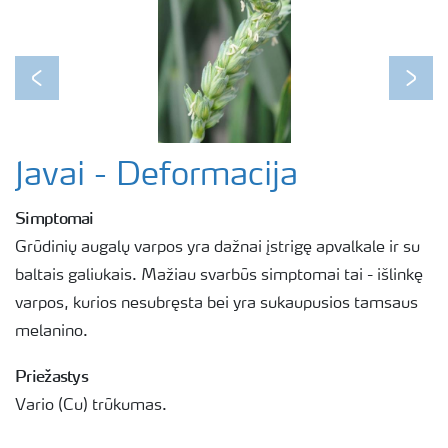
Previous
Next
Javai - Deformacija
Simptomai
Grūdinių augalų varpos yra dažnai įstrigę apvalkale ir su
baltais galiukais. Mažiau svarbūs simptomai tai - išlinkę
varpos, kurios nesubręsta bei yra sukaupusios tamsaus
melanino.
Priežastys
Vario (Cu) trūkumas.