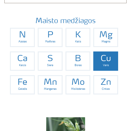
Maisto medžiagos
N
P
K
Mg
Azotas
Fosforas
Kalis
Magnis
Ca
S
B
Cu
Kalcis
Siera
Boras
Varis
Fe
Mn
Mo
Zn
Geležis
Manganas
Molibdenas
Cinkas