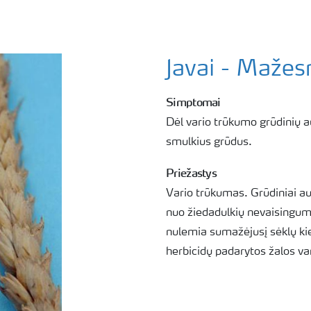
Javai - Mažes
Simptomai
Dėl vario trūkumo grūdinių a
smulkius grūdus.
Priežastys
Vario trūkumas. Grūdiniai au
nuo žiedadulkių nevaisingum
nulemia sumažėjusį sėklų kiek
herbicidų padarytos žalos var