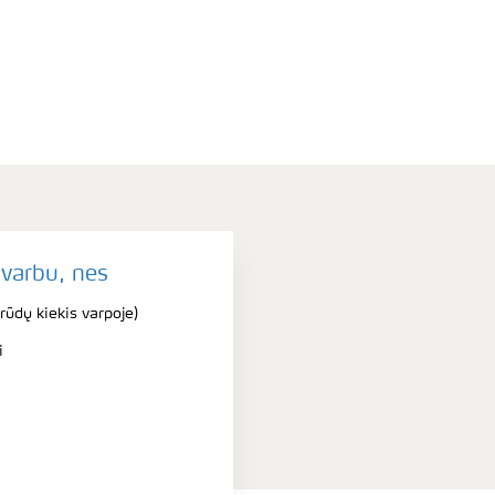
svarbu, nes
ūdų kiekis varpoje)
i