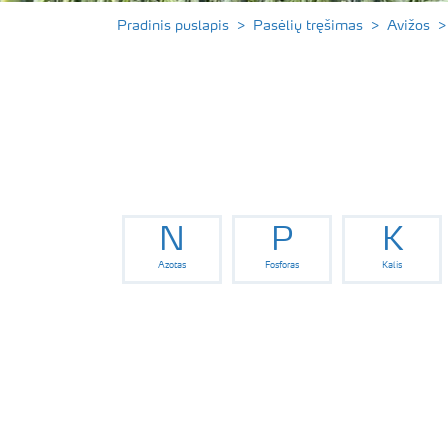
Pradinis puslapis
Pasėlių tręšimas
Avižos
N
P
K
Azotas
Fosforas
Kalis