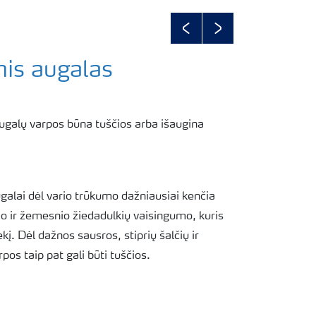
Previous
Next
nis augalas
ugalų varpos būna tuščios arba išaugina
galai dėl vario trūkumo dažniausiai kenčia
o ir žemesnio žiedadulkių vaisingumo, kuris
į. Dėl dažnos sausros, stiprių šalčių ir
pos taip pat gali būti tuščios.