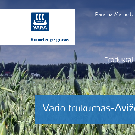
Parama Mamų Uni
Produktai
Vario trūkumas-Aviž