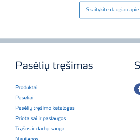
Skaitykite daugiau ap
Pasėlių tręšimas
S
fa
Produktai
Pasėliai
Pasėlių tręšimo katalogas
Prietaisai ir paslaugos
Trąšos ir darbų sauga
Naujienos