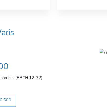
aris
00
ėto bamblio (BBCH 12-32)
AC 500