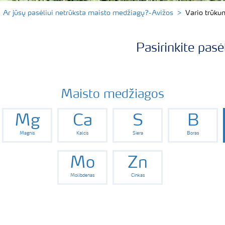
Ar jūsų pasėliui netrūksta maisto medžiagų?-Avižos
Vario trūku
Pasirinkite pasė
Maisto medžiagos
Mg
Ca
S
B
Magnis
Kalcis
Siera
Boras
Mo
Zn
Molibdenas
Cinkas