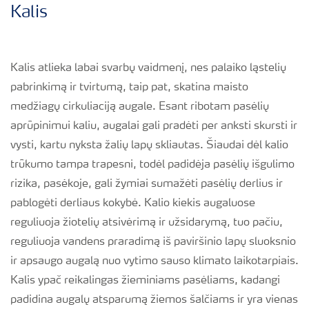
Kalis
Kalis atlieka labai svarbų vaidmenį, nes palaiko ląstelių
pabrinkimą ir tvirtumą, taip pat, skatina maisto
medžiagų cirkuliaciją augale. Esant ribotam pasėlių
aprūpinimui kaliu, augalai gali pradėti per anksti skursti ir
vysti, kartu nyksta žalių lapų skliautas. Šiaudai dėl kalio
trūkumo tampa trapesni, todėl padidėja pasėlių išgulimo
rizika, pasėkoje, gali žymiai sumažėti pasėlių derlius ir
pablogėti derliaus kokybė. Kalio kiekis augaluose
reguliuoja žiotelių atsivėrimą ir užsidarymą, tuo pačiu,
reguliuoja vandens praradimą iš paviršinio lapų sluoksnio
ir apsaugo augalą nuo vytimo sauso klimato laikotarpiais.
Kalis ypač reikalingas žieminiams pasėliams, kadangi
padidina augalų atsparumą žiemos šalčiams ir yra vienas