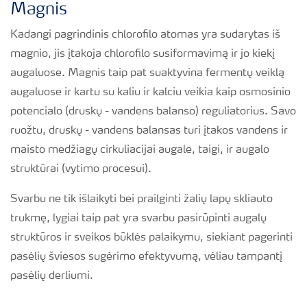
Magnis
Kadangi pagrindinis chlorofilo atomas yra sudarytas iš
magnio, jis įtakoja chlorofilo susiformavimą ir jo kiekį
augaluose. Magnis taip pat suaktyvina fermentų veiklą
augaluose ir kartu su kaliu ir kalciu veikia kaip osmosinio
potencialo (druskų - vandens balanso) reguliatorius. Savo
ruožtu, druskų - vandens balansas turi įtakos vandens ir
maisto medžiagų cirkuliacijai augale, taigi, ir augalo
struktūrai (vytimo procesui).
Svarbu ne tik išlaikyti bei prailginti žalių lapų skliauto
trukmę, lygiai taip pat yra svarbu pasirūpinti augalų
struktūros ir sveikos būklės palaikymu, siekiant pagerinti
pasėlių šviesos sugėrimo efektyvumą, vėliau tampantį
pasėlių derliumi.