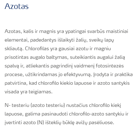
Azotas
Azotas, kalis ir magnis yra ypatingai svarbūs maistiniai
elementai, padedantys išlaikyti žalių, sveikų lapų
skliautą. Chlorofilas yra gausiai azotu ir magniu
prisotintas augalo baltymas, suteikiantis augalui žalią
spalvą ir, atliekantis pagrindinį vaidmenį fotosintezės
procese, užtikrindamas jo efektyvumą. Įrodyta ir praktika
patvirtina, kad chlorofilo kiekio lapuose ir azoto santykis
visada yra teigiamas.
N- testeriu (azoto testeriu) nustačius chlorofilo kiekį
lapuose, galima pasinaudoti chlorofilo-azoto santykiu ir
įvertinti azoto (N) išteklių būklę avižų pasėliuose.