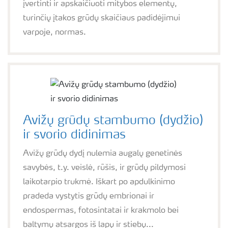
įvertinti ir apskaičiuoti mitybos elementų,
turinčių įtakos grūdų skaičiaus padidėjimui
varpoje, normas.
Avižų grūdų stambumo (dydžio)
ir svorio didinimas
Avižų grūdų dydį nulemia augalų genetinės
savybės, t.y. veislė, rūšis, ir grūdų pildymosi
laikotarpio trukmė. Iškart po apdulkinimo
pradeda vystytis grūdų embrionai ir
endospermas, fotosintatai ir krakmolo bei
baltymų atsargos iš lapų ir stiebų...