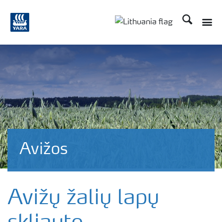
Ieškoti
Toggle
Toggle country langu
Avižos
Avižų žalių lapų