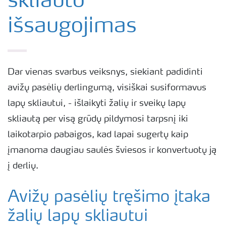
skliauto
išsaugojimas
Dar vienas svarbus veiksnys, siekiant padidinti
avižų pasėlių derlingumą, visiškai susiformavus
lapų skliautui, - išlaikyti žalių ir sveikų lapų
skliautą per visą grūdų pildymosi tarpsnį iki
laikotarpio pabaigos, kad lapai sugertų kaip
įmanoma daugiau saulės šviesos ir konvertuotų ją
į derlių.
Avižų pasėlių tręšimo įtaka
žalių lapų skliautui