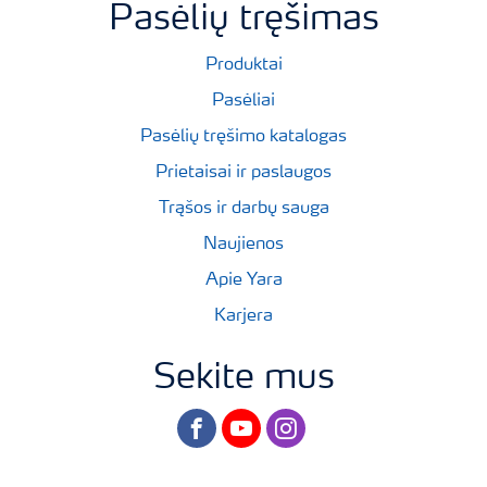
Pasėlių tręšimas
Produktai
Pasėliai
Pasėlių tręšimo katalogas
Prietaisai ir paslaugos
Trąšos ir darbų sauga
Naujienos
Apie Yara
Karjera
Sekite mus
facebook
youtube
instagram