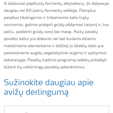
iš labiausiai paplitusių fermentų aktyvatorių. Jis dalyvauja
daugiau nei 60 įvairių fermentų veikloje. Patręšus
pasėlius tikslingomis ir tinkamomis kalio trąšų
normomis, galima pratęsti grūdų pildymosi tarpsnį ir, tuo
pačiu, padidinti grūdų svorį bei masę. Avižų pasėlių
poreikis kaliui yra didesnis nei bet kuriems kitiems
maistiniams elementams ir didžioji jo išteklių dalis yra
pasisavinama augalų vegetatyvinio augimo ir vystymosi
laikotarpyje. Pasėlių tręšimo programą reikėtų pritaikyti
būtent šių reikšmingų poreikių patenkinimui.
Sužinokite daugiau apie
avižų derlingumą