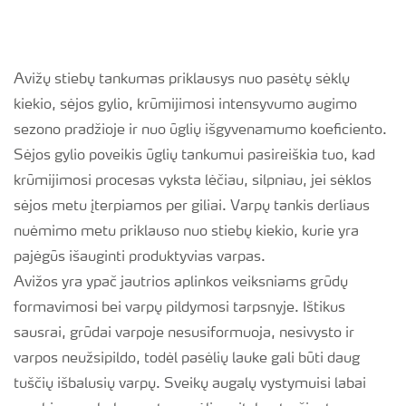
Avižų stiebų tankumas priklausys nuo pasėtų sėklų
kiekio, sėjos gylio, krūmijimosi intensyvumo augimo
sezono pradžioje ir nuo ūglių išgyvenamumo koeficiento.
Sėjos gylio poveikis ūglių tankumui pasireiškia tuo, kad
krūmijimosi procesas vyksta lėčiau, silpniau, jei sėklos
sėjos metu įterpiamos per giliai. Varpų tankis derliaus
nuėmimo metu priklauso nuo stiebų kiekio, kurie yra
pajėgūs išauginti produktyvias varpas.
Avižos yra ypač jautrios aplinkos veiksniams grūdų
formavimosi bei varpų pildymosi tarpsnyje. Ištikus
sausrai, grūdai varpoje nesusiformuoja, nesivysto ir
varpos neužsipildo, todėl pasėlių lauke gali būti daug
tuščių išbalusių varpų. Sveikų augalų vystymuisi labai