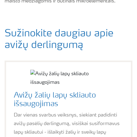
maisto medžiagomis ir būtinais mikroelementais.
Sužinokite daugiau apie
avižų derlingumą
Avižų žalių lapų skliauto
išsaugojimas
Dar vienas svarbus veiksnys, siekiant padidinti
avižų pasėlių derlingumą, visiškai susiformavus
lapų skliautui - išlaikyti žalių ir sveikų lapų