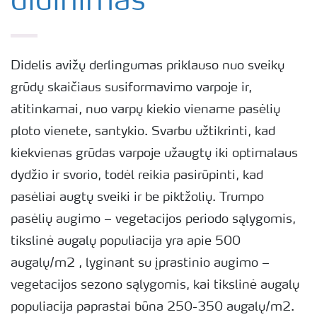
didinimas
Didelis avižų derlingumas priklauso nuo sveikų
grūdų skaičiaus susiformavimo varpoje ir,
atitinkamai, nuo varpų kiekio viename pasėlių
ploto vienete, santykio. Svarbu užtikrinti, kad
kiekvienas grūdas varpoje užaugtų iki optimalaus
dydžio ir svorio, todėl reikia pasirūpinti, kad
pasėliai augtų sveiki ir be piktžolių. Trumpo
pasėlių augimo – vegetacijos periodo sąlygomis,
tikslinė augalų populiacija yra apie 500
augalų/m2 , lyginant su įprastinio augimo –
vegetacijos sezono sąlygomis, kai tikslinė augalų
populiacija paprastai būna 250-350 augalų/m2.