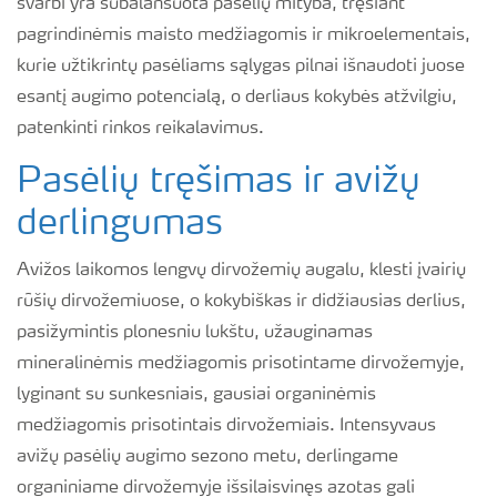
svarbi yra subalansuota pasėlių mityba, tręšiant
pagrindinėmis maisto medžiagomis ir mikroelementais,
kurie užtikrintų pasėliams sąlygas pilnai išnaudoti juose
esantį augimo potencialą, o derliaus kokybės atžvilgiu,
patenkinti rinkos reikalavimus.
Pasėlių tręšimas ir avižų
derlingumas
Avižos laikomos lengvų dirvožemių augalu, klesti įvairių
rūšių dirvožemiuose, o kokybiškas ir didžiausias derlius,
pasižymintis plonesniu lukštu, užauginamas
mineralinėmis medžiagomis prisotintame dirvožemyje,
lyginant su sunkesniais, gausiai organinėmis
medžiagomis prisotintais dirvožemiais. Intensyvaus
avižų pasėlių augimo sezono metu, derlingame
organiniame dirvožemyje išsilaisvinęs azotas gali