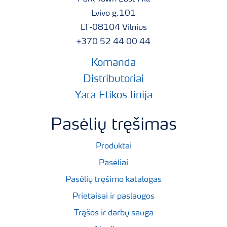
Lvivo g.101
LT-08104 Vilnius
+370 52 44 00 44
Komanda
Distributoriai
Yara Etikos linija
Pasėlių tręšimas
Produktai
Pasėliai
Pasėlių tręšimo katalogas
Prietaisai ir paslaugos
Trąšos ir darbų sauga