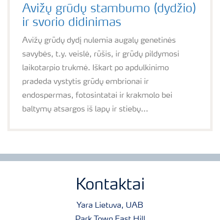
Avižų grūdų stambumo (dydžio)
ir svorio didinimas
Avižų grūdų dydį nulemia augalų genetinės
savybės, t.y. veislė, rūšis, ir grūdų pildymosi
laikotarpio trukmė. Iškart po apdulkinimo
pradeda vystytis grūdų embrionai ir
endospermas, fotosintatai ir krakmolo bei
baltymų atsargos iš lapų ir stiebų...
Kontaktai
Yara Lietuva, UAB
Park Town East Hill