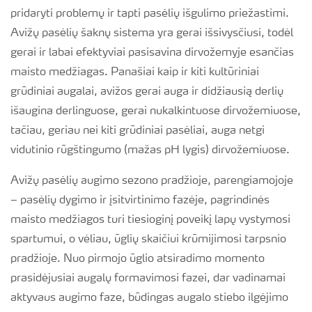
pridaryti problemų ir tapti pasėlių išgulimo priežastimi.
Avižų pasėlių šaknų sistema yra gerai išsivysčiusi, todėl
gerai ir labai efektyviai pasisavina dirvožemyje esančias
maisto medžiagas. Panašiai kaip ir kiti kultūriniai
grūdiniai augalai, avižos gerai auga ir didžiausią derlių
išaugina derlinguose, gerai nukalkintuose dirvožemiuose,
tačiau, geriau nei kiti grūdiniai pasėliai, auga netgi
vidutinio rūgštingumo (mažas pH lygis) dirvožemiuose.
Avižų pasėlių augimo sezono pradžioje, parengiamojoje
– pasėlių dygimo ir įsitvirtinimo fazėje, pagrindinės
maisto medžiagos turi tiesioginį poveikį lapų vystymosi
spartumui, o vėliau, ūglių skaičiui krūmijimosi tarpsnio
pradžioje. Nuo pirmojo ūglio atsiradimo momento
prasidėjusiai augalų formavimosi fazei, dar vadinamai
aktyvaus augimo faze, būdingas augalo stiebo ilgėjimo