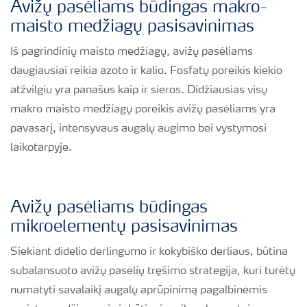
Avižų pasėliams būdingas makro-
maisto medžiagų pasisavinimas
Iš pagrindinių maisto medžiagų, avižų pasėliams
daugiausiai reikia azoto ir kalio. Fosfatų poreikis kiekio
atžvilgiu yra panašus kaip ir sieros. Didžiausias visų
makro maisto medžiagų poreikis avižų pasėliams yra
pavasarį, intensyvaus augalų augimo bei vystymosi
laikotarpyje.
Avižų pasėliams būdingas
mikroelementų pasisavinimas
Siekiant didelio derlingumo ir kokybiško derliaus, būtina
subalansuoto avižų pasėlių tręšimo strategija, kuri turėtų
numatyti savalaikį augalų aprūpinimą pagalbinėmis