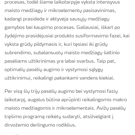
procesas, todėl šiame laikotarpyje vyksta intensyvus
maisto medžiagų ir mikroelementų pasisavinimas,
kadangi prasideda ir aktyvėja sausųjų medžiagų
gamybos bei kaupimo procesas. Galiausiai, iškart po
žydėjimo prasidėjusiai produkto susiformavimo fazei, kai
vyksta grūdų pildymasis ir, kuri tęsiasi iki grūdų
subrendimo, subalansuotų maisto medžiagų šaltinio
pasėliams užtikrinimas yra labai svarbus. Taip pat,
optimalių pasėlių augimo ir vystymosi sąlygų
užtikrinimui, reikalingi pakankami vandens kiekiai.
Per visą šių trijų pasėlių augimo bei vystymosi fazių
laikotarpį, augalus būtina aprūpinti reikalingomis makro
maisto medžiagomis ir mikroelementais. Avižų pasėlių
tręšimo programą reikėtų sudaryti, atsižvelgiant į
dirvožemio derlingumo rodiklius.