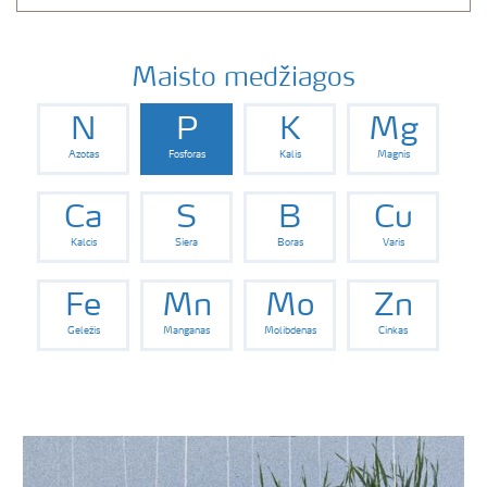
Maisto medžiagos
N
P
K
Mg
Azotas
Fosforas
Kalis
Magnis
Ca
S
B
Cu
Kalcis
Siera
Boras
Varis
Fe
Mn
Mo
Zn
Geležis
Manganas
Molibdenas
Cinkas