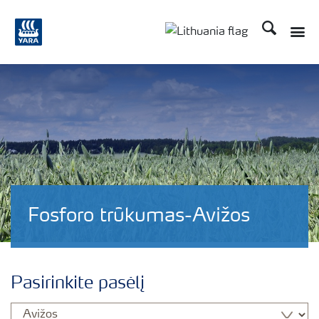
Ieškoti
Toggle
Toggle country langu
Fosforo trūkumas-Avižos
Pasirinkite pasėlį