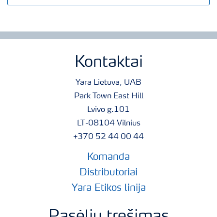
Kontaktai
Yara Lietuva, UAB
Park Town East Hill
Lvivo g.101
LT-08104 Vilnius
+370 52 44 00 44
Komanda
Distributoriai
Yara Etikos linija
Pasėlių tręšimas