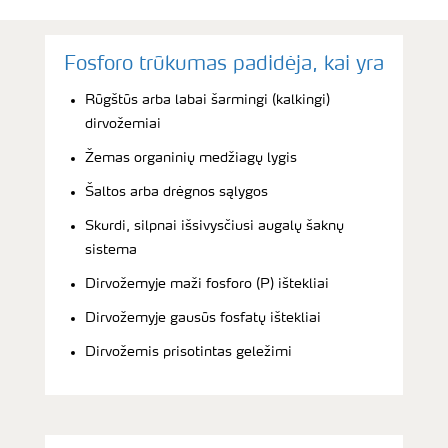
Fosforo trūkumas padidėja, kai yra
Rūgštūs arba labai šarmingi (kalkingi)
dirvožemiai
Žemas organinių medžiagų lygis
Šaltos arba drėgnos sąlygos
Skurdi, silpnai išsivysčiusi augalų šaknų
sistema
Dirvožemyje maži fosforo (P) ištekliai
Dirvožemyje gausūs fosfatų ištekliai
Dirvožemis prisotintas geležimi