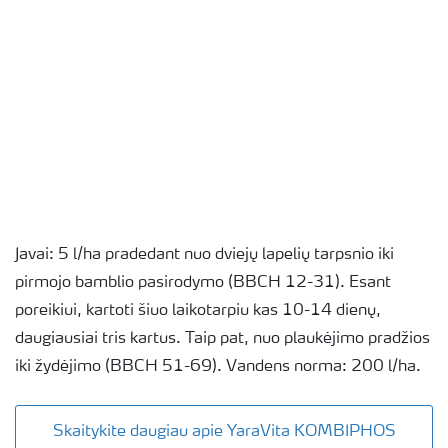
Javai: 5 l/ha pradedant nuo dviejų lapelių tarpsnio iki
pirmojo bamblio pasirodymo (BBCH 12-31). Esant
poreikiui, kartoti šiuo laikotarpiu kas 10-14 dienų,
daugiausiai tris kartus. Taip pat, nuo plaukėjimo pradžios
iki žydėjimo (BBCH 51-69). Vandens norma: 200 l/ha.
Skaitykite daugiau apie YaraVita KOMBIPHOS