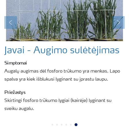
Previous
Next
Javai - Augimo sulėtėjimas
Simptomai
Augalų augimas dėl fosforo trūkumo yra menkas. Lapo
spalva yra kiek išblukusi lyginant su įprastu laupu.
Priežastys
Skirtingi fosforo trūkumo lygiai (kairėje) lyginant su
sveiku augalu.