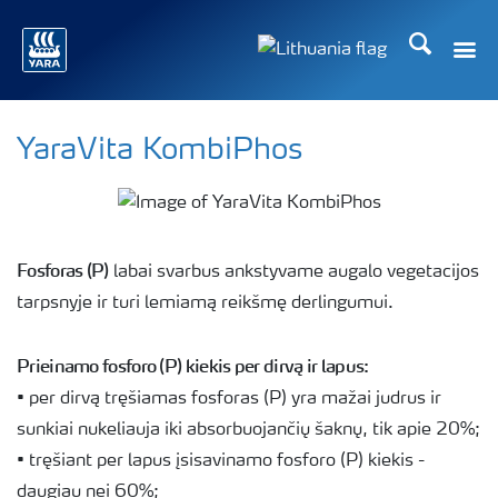
Ieškoti
Toggle
Toggle country langu
YaraVita KombiPhos
Fosforas (P)
labai svarbus ankstyvame augalo vegetacijos
tarpsnyje ir turi lemiamą reikšmę derlingumui.
Prieinamo fosforo (P) kiekis per dirvą ir lapus:
• per dirvą tręšiamas fosforas (P) yra mažai judrus ir
sunkiai nukeliauja iki absorbuojančių šaknų, tik apie 20%;
• tręšiant per lapus įsisavinamo fosforo (P) kiekis -
daugiau nei 60%;