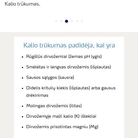
Kalio trūkumas.
Kalio trūkumas padidėja, kai yra
Rūgštūs dirvožemiai (žemas pH lygis)
Smėlėtas ir lengvas dirvožemis (išplautas)
Sausos sąlygos (sausra)
Didelis kritulių kiekis (išplautas) arba gausus
drėkinimas
Molingas dirvožemis (ilitas)
Dirvožemyje maži kalio (K) ištekliai
Dirvožemis prisotintas magniu (Mg)