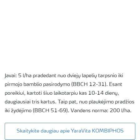
Javai: 5 l/ha pradedant nuo dviejų lapelių tarpsnio iki
pirmojo bamblio pasirodymo (BBCH 12-31). Esant
poreikiui, kartoti šiuo laikotarpiu kas 10-14 dienų,
daugiausiai tris kartus. Taip pat, nuo plaukėjimo pradžios
iki žydėjimo (BBCH 51-69). Vandens norma: 200 l/ha.
Skaitykite daugiau apie YaraVita KOMBIPHOS