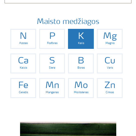
Maisto medžiagos
N
P
K
Mg
Azotas
Fosforas
Kalis
Magnis
Ca
S
B
Cu
Kalcis
Siera
Boras
Varis
Fe
Mn
Mo
Zn
Geležis
Manganas
Molibdenas
Cinkas