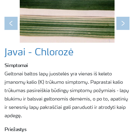
Previous
Next
Javai - Chlorozė
Simptomai
Geltonai baltos lapų juostelės yra vienas iš keleto
įmanomų kalio (K) trūkumo simptomų. Paprastai kalio
trūkumas pasireiškia būdingų simptomų požymiais - lapų
blukimu ir balsvai geltonomis dėmėmis, o po to, apatinių
ir senesnių lapų pakraščiai gali paruduoti ir atrodyti kaip
apdegę.
Priežastys