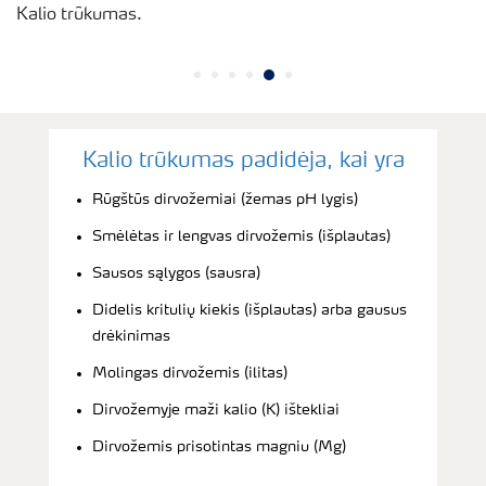
Kalio trūkumas.
Kalio trūkumas padidėja, kai yra
Rūgštūs dirvožemiai (žemas pH lygis)
Smėlėtas ir lengvas dirvožemis (išplautas)
Sausos sąlygos (sausra)
Didelis kritulių kiekis (išplautas) arba gausus
drėkinimas
Molingas dirvožemis (ilitas)
Dirvožemyje maži kalio (K) ištekliai
Dirvožemis prisotintas magniu (Mg)