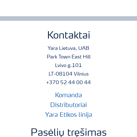
Kontaktai
Yara Lietuva, UAB
Park Town East Hill
Lvivo g.101
LT-08104 Vilnius
+370 52 44 00 44
Komanda
Distributoriai
Yara Etikos linija
Pasėlių tręšimas