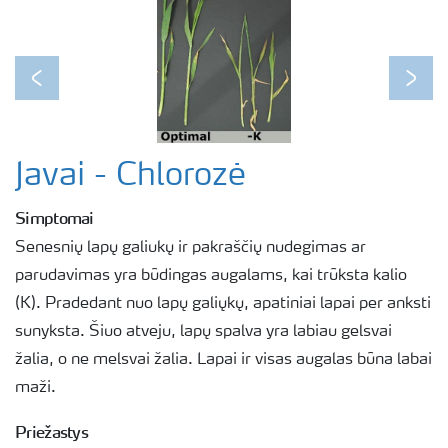
Previous
Next
Javai - Chlorozė
Simptomai
Senesnių lapų galiukų ir pakraščių nudegimas ar
parudavimas yra būdingas augalams, kai trūksta kalio
(K). Pradedant nuo lapų galiųkų, apatiniai lapai per anksti
sunyksta. Šiuo atveju, lapų spalva yra labiau gelsvai
žalia, o ne melsvai žalia. Lapai ir visas augalas būna labai
maži.
Priežastys