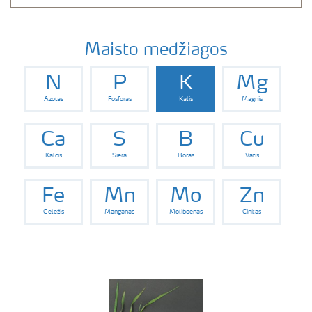
Maisto medžiagos
N
P
K
Mg
Azotas
Fosforas
Kalis
Magnis
Ca
S
B
Cu
Kalcis
Siera
Boras
Varis
Fe
Mn
Mo
Zn
Geležis
Manganas
Molibdenas
Cinkas