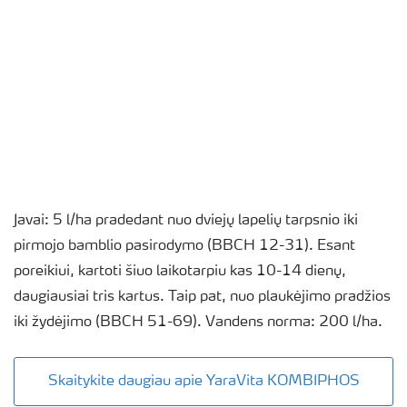
Javai: 5 l/ha pradedant nuo dviejų lapelių tarpsnio iki
pirmojo bamblio pasirodymo (BBCH 12-31). Esant
poreikiui, kartoti šiuo laikotarpiu kas 10-14 dienų,
daugiausiai tris kartus. Taip pat, nuo plaukėjimo pradžios
iki žydėjimo (BBCH 51-69). Vandens norma: 200 l/ha.
Skaitykite daugiau apie YaraVita KOMBIPHOS