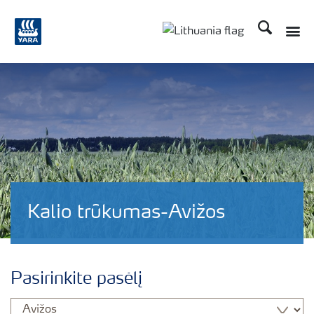
Ieškoti
Toggle
Toggle country langu
Kalio trūkumas-Avižos
Pasirinkite pasėlį