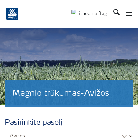
Ieškoti
Toggle
Toggle country langu
Magnio trūkumas-Avižos
Pasirinkite pasėlį