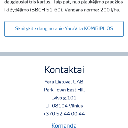
daugiausiai tris kartus. Taip pat, nuo plaukėjimo pradžios
iki žydėjimo (BBCH 51-69). Vandens norma: 200 l/ha.
Skaitykite daugiau apie YaraVita KOMBIPHOS
Kontaktai
Yara Lietuva, UAB
Park Town East Hill
Lvivo g.101
LT-08104 Vilnius
+370 52 44 00 44
Komanda