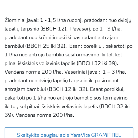
Žieminiai javai: 1 - 1,5 l/ha rudenį, pradedant nuo dviejų
lapelių tarpsnio (BBCH 12). Pavasarį, po 1 - 3 l/ha,
pradedant nuo krūmijimosi iki pasirodant antrajam
bambliui (BBCH 25 iki 32). Esant poreikiui, pakartoti po
1 l/ha nuo antrojo bamblio susiformavimo iki tol, kol
pilnai išsiskleis vėliavinis lapelis (BBCH 32 iki 39).
Vandens norma 200 l/ha. Vasariniai javai: 1 – 3 l/ha,
pradedant nuo dviejų lapelių tarpsnio iki pasirodant
antrajam bambliui (BBCH 12 iki 32). Esant poreikiui,
pakartoti po 1 l/ha nuo antrojo bamblio susiformavimo
iki tol, kol pilnai išsiskleis vėliavinis lapelis (BBCH 32 iki
39). Vandens norma 200 l/ha.
Skaitykite daugiau apie YaraVita GRAMITREL