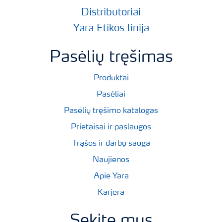
Distributoriai
Yara Etikos linija
Pasėlių tręšimas
Produktai
Pasėliai
Pasėlių tręšimo katalogas
Prietaisai ir paslaugos
Trąšos ir darbų sauga
Naujienos
Apie Yara
Karjera
Sekite mus