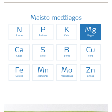
Maisto medžiagos
N
P
K
Mg
Azotas
Fosforas
Kalis
Magnis
Ca
S
B
Cu
Kalcis
Siera
Boras
Varis
Fe
Mn
Mo
Zn
Geležis
Manganas
Molibdenas
Cinkas