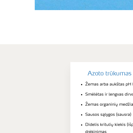
Azoto trūkumas p
Žemas arba aukštas pH l
Smėlėtas ir lengvas dirv
Žemas organinių medžia
Sausos sąlygos (sausra)
Didelis kritulių kiekis (i
drėkinimas