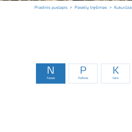
Pradinis puslapis
Pasėlių tręšimas
Kukurūza
N
P
K
Azotas
Fosforas
Kalis