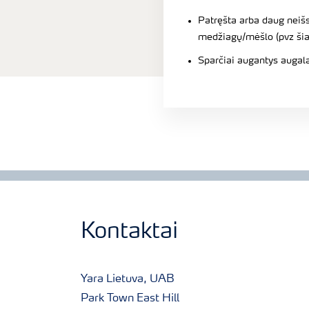
Patręšta arba daug neišs
medžiagų/mėšlo (pvz ši
Sparčiai augantys augal
Kontaktai
Yara Lietuva, UAB
Park Town East Hill