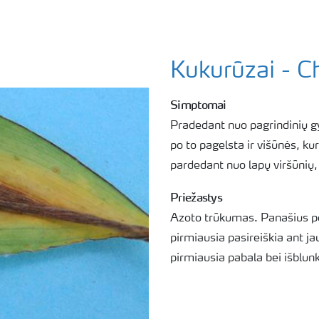
Kukurūzai - C
Simptomai
Pradedant nuo pagrindinių gys
po to pagelsta ir višūnės, ku
pardedant nuo lapų viršūnių,
Priežastys
Azoto trūkumas. Panašius pož
pirmiausia pasireiškia ant j
pirmiausia pabala bei išblunk