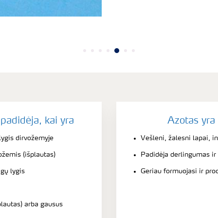
adidėja, kai yra
Azotas yra
ygis dirvožemyje
Vešleni, žalesni lapai, 
ožemis (išplautas)
Padidėja derlingumas ir
gų lygis
Geriau formuojasi ir pr
šplautas) arba gausus