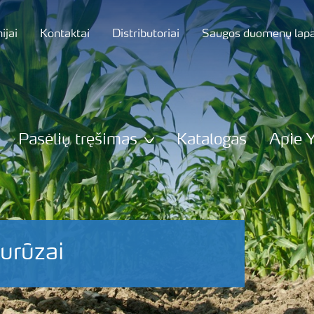
jai
Kontaktai
Distributoriai
Saugos duomenų lapa
Pasėlių tręšimas
Katalogas
Apie 
urūzai