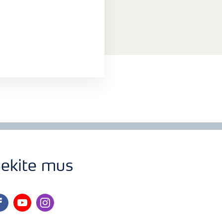
ekite mus
cebook
youtube
instagram