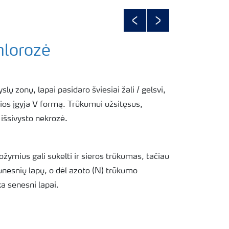
Previous
Next
hlorozė
lų zonų, lapai pasidaro šviesiai žali / gelsvi,
rios įgyja V formą. Trūkumui užsitęsus,
 išsivysto nekrozė.
ymius gali sukelti ir sieros trūkumas, tačiau
aunesnių lapų, o dėl azoto (N) trūkumo
a senesni lapai.