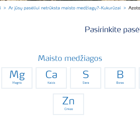
i
Ar jūsų pasėliui netrūksta maisto medžiagų?-Kukurūzai
Azoto
Pasirinkite pasė
Maisto medžiagos
Mg
Ca
S
B
Magnis
Kalcis
Siera
Boras
Zn
Cinkas