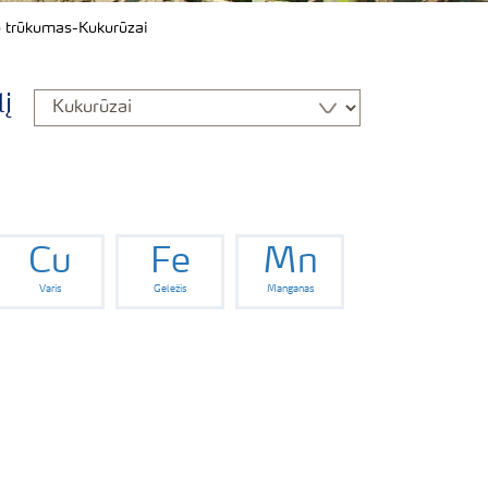
 trūkumas-Kukurūzai
lį
Cu
Fe
Mn
Varis
Geležis
Manganas