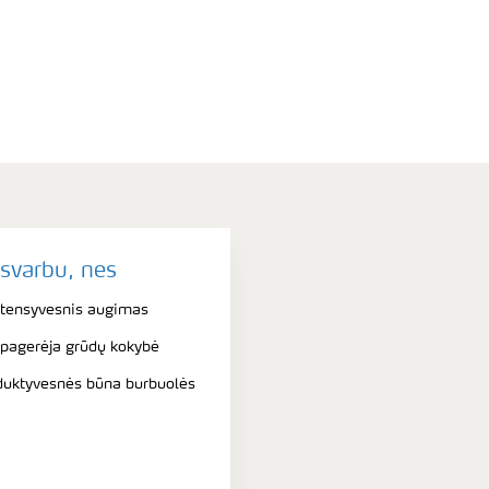
 svarbu, nes
intensyvesnis augimas
 pagerėja grūdų kokybė
oduktyvesnės būna burbuolės