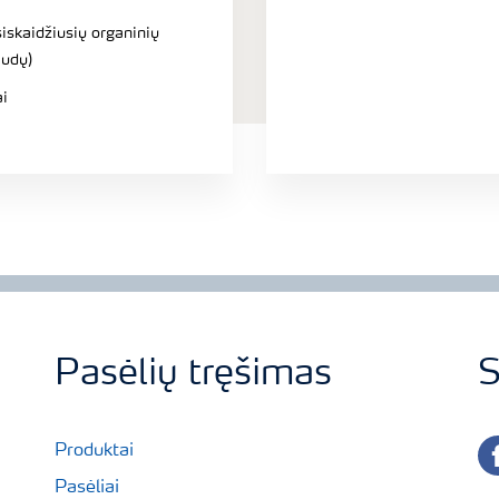
iskaidžiusių organinių
audų)
ai
Pasėlių tręšimas
S
fa
Produktai
Pasėliai