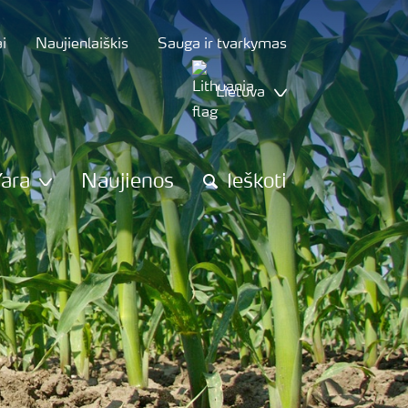
i
Naujienlaiškis
Sauga ir tvarkymas
Lietuva
Yara
Naujienos
Ieškoti