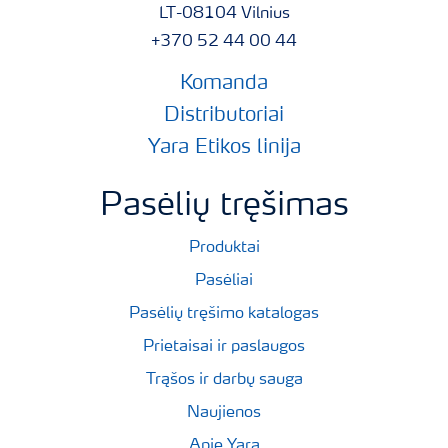
LT-08104 Vilnius
+370 52 44 00 44
Komanda
Distributoriai
Yara Etikos linija
Pasėlių tręšimas
Produktai
Pasėliai
Pasėlių tręšimo katalogas
Prietaisai ir paslaugos
Trąšos ir darbų sauga
Naujienos
Apie Yara