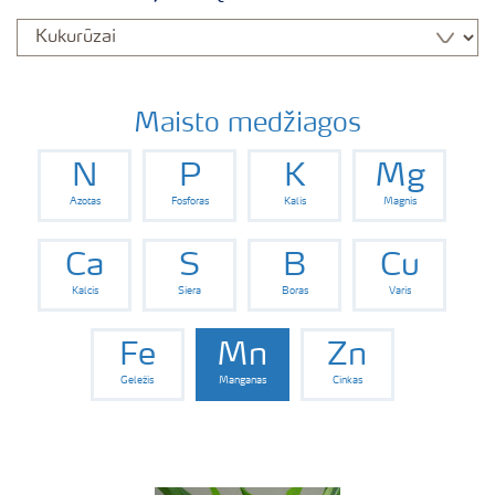
Maisto medžiagos
N
P
K
Mg
Azotas
Fosforas
Kalis
Magnis
Ca
S
B
Cu
Kalcis
Siera
Boras
Varis
Fe
Mn
Zn
Geležis
Manganas
Cinkas