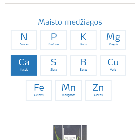
Maisto medžiagos
N
P
K
Mg
Azotas
Fosforas
Kalis
Magnis
Ca
S
B
Cu
Kalcis
Siera
Boras
Varis
Fe
Mn
Zn
Geležis
Manganas
Cinkas