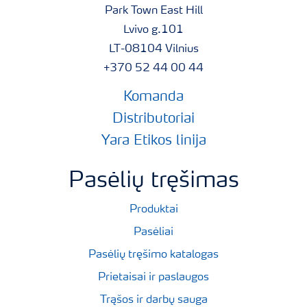
Park Town East Hill
Lvivo g.101
LT-08104 Vilnius
+370 52 44 00 44
Komanda
Distributoriai
Yara Etikos linija
Pasėlių tręšimas
Produktai
Pasėliai
Pasėlių tręšimo katalogas
Prietaisai ir paslaugos
Trąšos ir darbų sauga