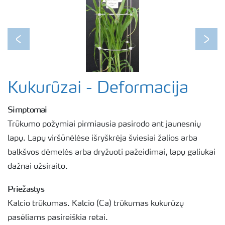
Previous
Next
Kukurūzai - Deformacija
Simptomai
Trūkumo požymiai pirmiausia pasirodo ant jaunesnių
lapų. Lapų viršūnėlėse išryškrėja šviesiai žalios arba
balkšvos dėmelės arba dryžuoti pažeidimai, lapų galiukai
dažnai užsiraito.
Priežastys
Kalcio trūkumas. Kalcio (Ca) trūkumas kukurūzų
pasėliams pasireiškia retai.