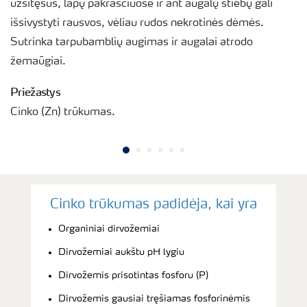
užsitęsus, lapų pakraščiuose ir ant augalų stiebų gali
išsivystyti rausvos, vėliau rudos nekrotinės dėmės.
Sutrinka tarpubamblių augimas ir augalai atrodo
žemaūgiai.
Priežastys
Cinko (Zn) trūkumas.
Cinko trūkumas padidėja, kai yra
Organiniai dirvožemiai
Dirvožemiai aukštu pH lygiu
Dirvožemis prisotintas fosforu (P)
Dirvožemis gausiai tręšiamas fosforinėmis