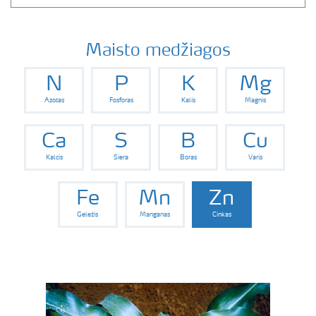
Maisto medžiagos
N
P
K
Mg
Azotas
Fosforas
Kalis
Magnis
Ca
S
B
Cu
Kalcis
Siera
Boras
Varis
Fe
Mn
Zn
Geležis
Manganas
Cinkas