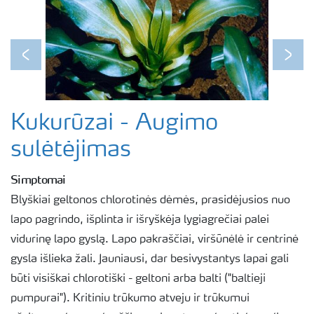
Previous
Next
Kukurūzai - Augimo
sulėtėjimas
Simptomai
Blyškiai geltonos chlorotinės dėmės, prasidėjusios nuo
lapo pagrindo, išplinta ir išryškėja lygiagrečiai palei
vidurinę lapo gyslą. Lapo pakraščiai, viršūnėlė ir centrinė
gysla išlieka žali. Jauniausi, dar besivystantys lapai gali
būti visiškai chlorotiški - geltoni arba balti ("baltieji
pumpurai"). Kritiniu trūkumo atveju ir trūkumui