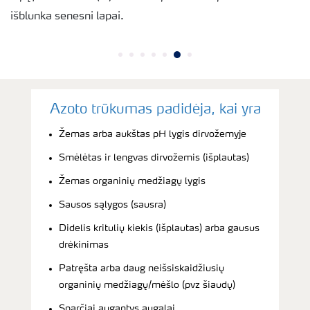
išblunka senesni lapai.
Azoto trūkumas padidėja, kai yra
Žemas arba aukštas pH lygis dirvožemyje
Smėlėtas ir lengvas dirvožemis (išplautas)
Žemas organinių medžiagų lygis
Sausos sąlygos (sausra)
Didelis kritulių kiekis (išplautas) arba gausus
drėkinimas
Patręšta arba daug neišsiskaidžiusių
organinių medžiagų/mėšlo (pvz šiaudų)
Sparčiai augantys augalai