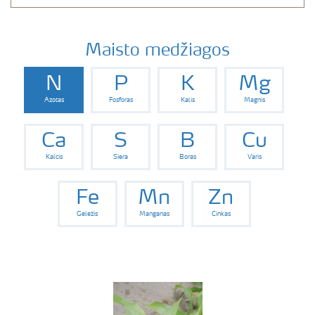
Maisto medžiagos
N
P
K
Mg
Azotas
Fosforas
Kalis
Magnis
Ca
S
B
Cu
Kalcis
Siera
Boras
Varis
Fe
Mn
Zn
Geležis
Manganas
Cinkas