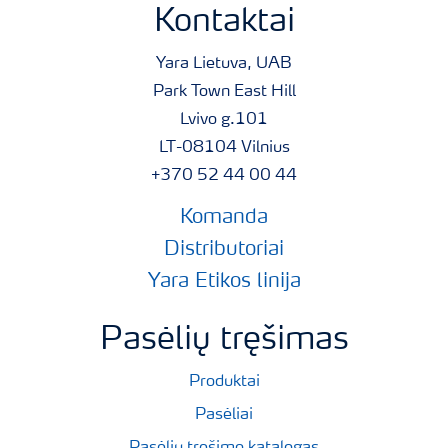
Kontaktai
Yara Lietuva, UAB
Park Town East Hill
Lvivo g.101
LT-08104 Vilnius
+370 52 44 00 44
Komanda
Distributoriai
Yara Etikos linija
Pasėlių tręšimas
Produktai
Pasėliai
Pasėlių tręšimo katalogas