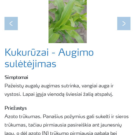
Previous
Next
Kukurūzai - Augimo
sulėtėjimas
Simptomai
Pažeistų augalų augimas sutrinka, vangiai auga ir
vystosi. Lapai įgyja vienodą šviesiai žalią atspalvį.
Priežastys
Azoto trūkumas. Panašius požymius gali sukelti ir sieros
trūkumas, tačiau pirmiausia pasireiškia ant jaunesnių
lapų, o dėl azoto (N) trūkumo pirmiausia pabala bei