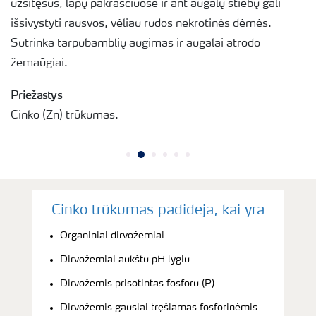
užsitęsus, lapų pakraščiuose ir ant augalų stiebų gali
išsivystyti rausvos, vėliau rudos nekrotinės dėmės.
Sutrinka tarpubamblių augimas ir augalai atrodo
žemaūgiai.
Priežastys
Cinko (Zn) trūkumas.
Cinko trūkumas padidėja, kai yra
Organiniai dirvožemiai
Dirvožemiai aukštu pH lygiu
Dirvožemis prisotintas fosforu (P)
Dirvožemis gausiai tręšiamas fosforinėmis