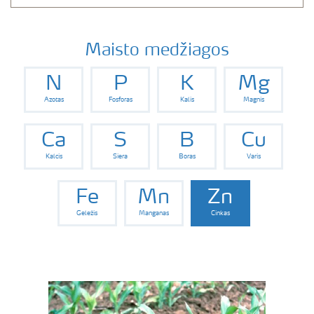
Maisto medžiagos
N
P
K
Mg
Azotas
Fosforas
Kalis
Magnis
Ca
S
B
Cu
Kalcis
Siera
Boras
Varis
Fe
Mn
Zn
Geležis
Manganas
Cinkas