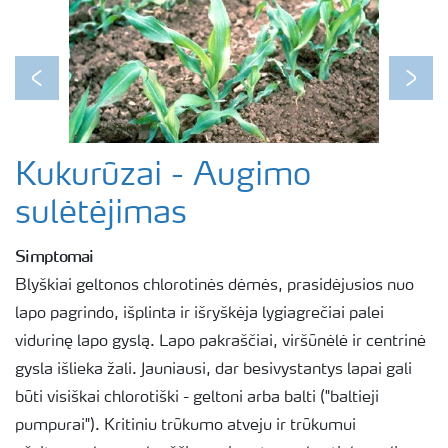
Previous
Next
Kukurūzai - Augimo
sulėtėjimas
Simptomai
Blyškiai geltonos chlorotinės dėmės, prasidėjusios nuo
lapo pagrindo, išplinta ir išryškėja lygiagrečiai palei
vidurinę lapo gyslą. Lapo pakraščiai, viršūnėlė ir centrinė
gysla išlieka žali. Jauniausi, dar besivystantys lapai gali
būti visiškai chlorotiški - geltoni arba balti ("baltieji
pumpurai"). Kritiniu trūkumo atveju ir trūkumui